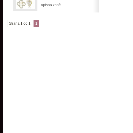
opisno znači...
Strana 1 od 1
1