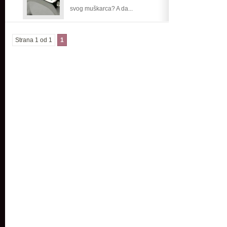
svog muškarca? A da...
Strana 1 od 1
1