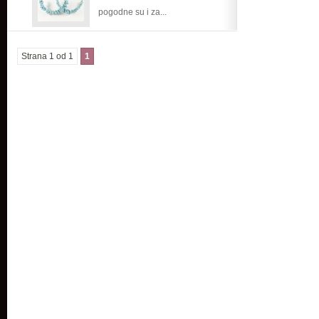
pogodne su i za...
Strana 1 od 1
1