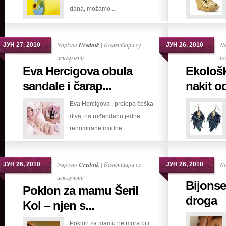
dana, možamo...
ukusu
Napisao
Urednik
|
Коментари су
N
ЈУН 27, 2010
ЈУН 26, 2010
на
искључени
ис
Eva Hercigova obula
Ekološk
Eva
Hercigova
sandale i čarap...
nakit od
obula
Eva Hercigova , prelepa češka
sandale
diva, na rođendanu jedne
i
renomirane modne...
čarape
Napisao
Urednik
|
Коментари су
N
ЈУН 26, 2010
ЈУН 26, 2010
на
искључени
Bijonse
Poklon za mamu Šeril
Poklon
droga
za
Kol – njen s...
mamu
Poklon za mamu ne mora biti
Šeril