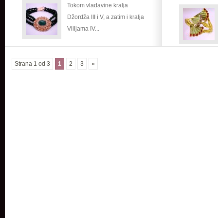
Tokom vladavine kralja
Džordža III i V, a zatim i kralja
Vilijama IV...
Strana 1 od 3
1
2
3
»