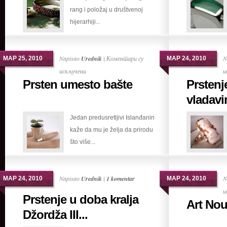
rang i položaj u društvenoj
vrhunac
hijerarhiji...
poverenja
i
posvećenosti
Napisao
Urednik
|
Коментари су
N
МАР 25, 2010
МАР 24, 2010
на
искључени
и
Prsten umesto bašte
Prstenj
Prsten
umesto
vladavin
bašte
Jedan predusretljivi Islanđanin
kaže da mu je želja da prirodu
što više...
Napisao
Urednik
|
1 komentar
N
МАР 24, 2010
МАР 24, 2010
и
Prstenje u doba kralja
Art Nou
Džordža III...