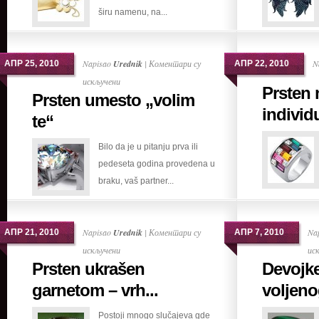
širu namenu, na...
Napisao
Urednik
|
Коментари су
N
АПР 25, 2010
АПР 22, 2010
на
искључени
Prsten 
Prsten umesto „volim
Prsten
individu
umesto
te“
„volim
Bilo da je u pitanju prva ili
te“
pedeseta godina provedena u
braku, vaš partner...
Napisao
Urednik
|
Коментари су
Na
АПР 21, 2010
АПР 7, 2010
на
искључени
ис
Prsten ukrašen
Devojke
Prsten
ukrašen
garnetom – vrh...
voljeno
garnetom
Postoji mnogo slučajeva gde
–