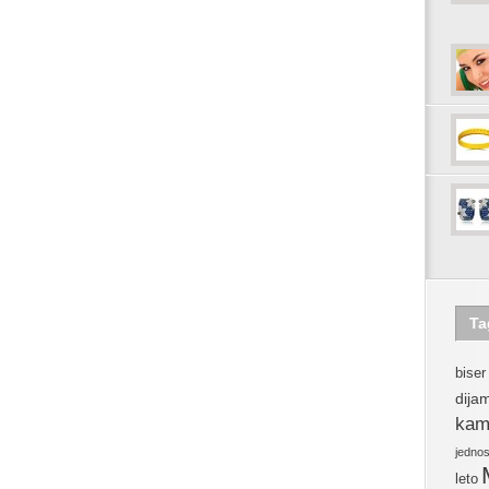
Ta
biser
dija
kam
jedno
leto