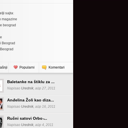
elji sajta
:
h magazine
re beograd
re
i Beograd
 Beograd
ašnji
Popularni
Komentari
Baletanke na štiklu za ...
Napisao
Urednik
, апр 27, 2011
Anđelina Žoli kao diza...
Napisao
Urednik
, апр 16, 2011
Ručni satovi Orbo ̵...
Napisao
Urednik
, апр 4, 2011