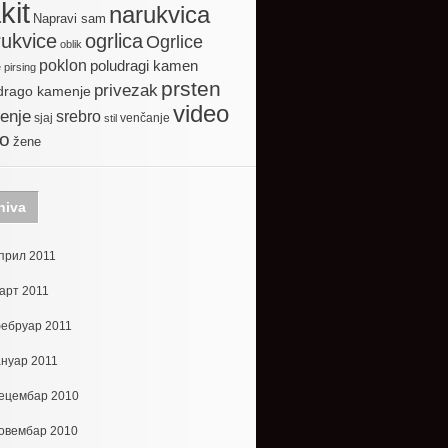
kit
narukvica
Napravi sam
ogrlica
ukvice
Ogrlice
oblik
poklon
poludragi kamen
e
pirsing
prsten
privezak
drago kamenje
video
enje
srebro
sjaj
venčanje
stil
to
žene
hiva
прил 2011
арт 2011
ебруар 2011
ануар 2011
ецембар 2010
овембар 2010