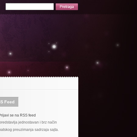
S Feed
Prijavi se na RSS feed
redstavlja jednostavan i brz način
atskog preuzimanja sadrzaja sajta.