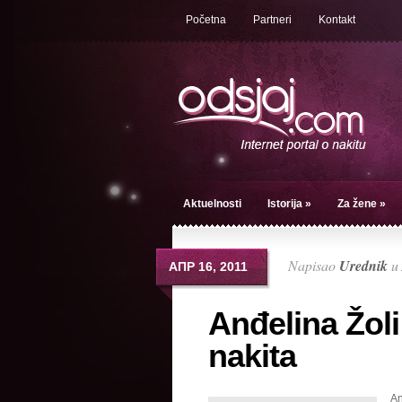
Početna
Partneri
Kontakt
Aktuelnosti
Istorija
»
Za žene
»
Napisao
Urednik
u
АПР 16, 2011
Anđelina Žoli
nakita
An