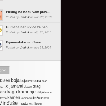
Pirsing na nosu vam prav...
Posted by
Urednik
on мар 23, 2010
Gumene narukvice za neč...
Posted by
Urednik
on апр 26, 2010
Dijamantske minđuše
Posted by
Urednik
on нов 23, 2009
govi
boja
biseri
boje
cena
brak
deca
dijamanti
dragi
mant
dizajn
drago kamenje
en
Indija
izrada
kamen
koža
kristali
stavno
kamenčići
Minđuše
moda
muškarci