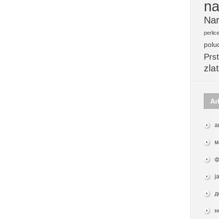
na
Nar
perlic
polu
Prst
zla
Ar
а
м
ф
ј
д
н