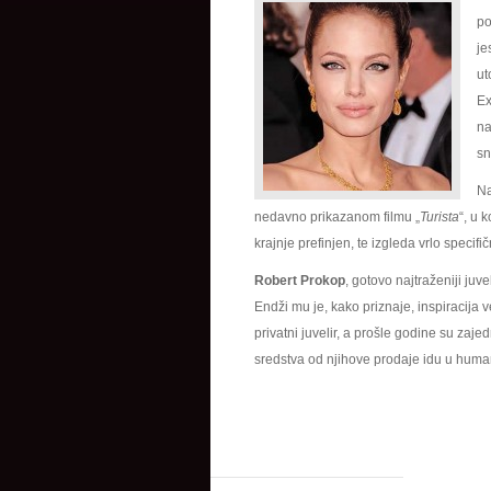
po
je
ut
Ex
na
sn
Na
nedavno prikazanom filmu „
Turista
“, u 
krajnje prefinjen, te izgleda vrlo specifi
Robert Prokop
, gotovo najtraženiji juv
Endži mu je, kako priznaje, inspiracija
privatni juvelir, a prošle godine su zaje
sredstva od njihove prodaje idu u humani