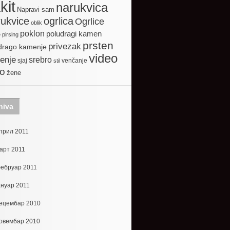
kit
narukvica
Napravi sam
ogrlica
ukvice
Ogrlice
oblik
poklon
poludragi kamen
e
pirsing
prsten
privezak
drago kamenje
video
enje
srebro
sjaj
venčanje
stil
to
žene
hiva
прил 2011
арт 2011
ебруар 2011
ануар 2011
ецембар 2010
овембар 2010