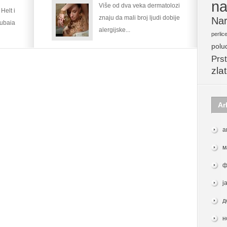
na
Više od dva veka dermatolozi
Helt i
znaju da mali broj ljudi dobije
Nar
Dubaia
alergijske...
perlic
polu
Prst
zla
Ar
а
м
ф
ј
д
н