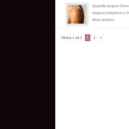
stihovima
Njujorški dizajner Ebon 
na
njegova koleginica iz 
poklon
Mona Ibrahim...
voljenima
Strana 1 od 2
1
2
»