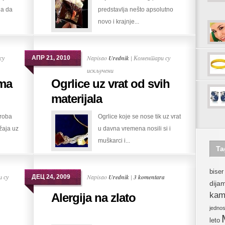
 a da
predstavlja nešto apsolutno
kesa
novo i krajnje...
za
smeće
су
Napisao
Urednik
|
Коментари су
АПР 21, 2010
на
искључени
ama
Ogrlice uz vrat od svih
Ogrlice
uz
materijala
vrat
roba
Ogrlice koje se nose tik uz vrat
od
žaja uz
u davna vremena nosili si i
svih
muškarci i...
materijala
Ta
biser
 су
Napisao
Urednik
|
3 komentara
ДЕЦ 24, 2009
dija
kam
Alergija na zlato
jedno
leto