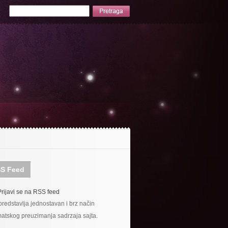
S Feed
Prijavi se na RSS feed
redstavlja jednostavan i brz način
atskog preuzimanja sadrzaja sajta.