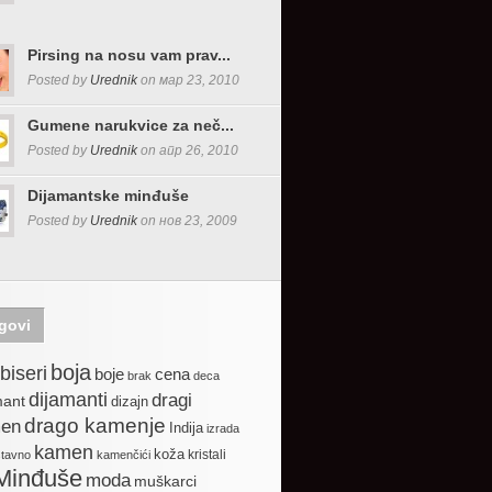
Pirsing na nosu vam prav...
Posted by
Urednik
on мар 23, 2010
Gumene narukvice za neč...
Posted by
Urednik
on апр 26, 2010
Dijamantske minđuše
Posted by
Urednik
on нов 23, 2009
govi
boja
biseri
boje
cena
brak
deca
dijamanti
dragi
mant
dizajn
drago kamenje
en
Indija
izrada
kamen
koža
kristali
stavno
kamenčići
Minđuše
moda
muškarci