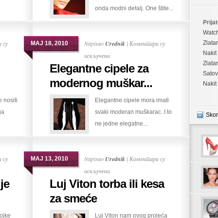
onda modni detalj. One štite...
zimu
Prijat
Watc
 су
Napisao
Urednik
|
Коментари су
Zlata
МАЈ 18, 2010
Nakit
на
искључени
Zlata
Elegantne cipele za
Elegantne
Satov
cipele
modernog muškar...
Nakit
za
 nositi
Elegantne cipele mora imati
modernog
ga
svaki moderan muškarac. I to
muškarca
Skor
ne jedne elegatne...
 су
Napisao
Urednik
|
Коментари су
МАЈ 13, 2010
на
искључени
je
Luj Viton torba ili kesa
Luj
Viton
za smeće
torba
ojke
Luj Viton nam ovog proleća
ili