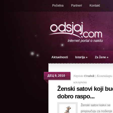
Početna
Partneri
Kontakt
Aktuelnosti
Istorija
»
Za žene
»
Napisao
Urednik
|
Коментари 
ДЕЦ 9, 2010
на
искључени
Ženski satovi koji b
Ženski
satovi
dobro raspo...
koji
Ženski satovi kakvi se
bude
prepoučuju za nošenje
dobro