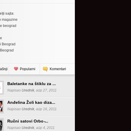
elji sajta
:
h magazine
re beograd
re
i Beograd
 Beograd
ašnji
Popularni
Komentari
Baletanke na štiklu za ...
Napisao
Urednik
, апр 27, 2011
Anđelina Žoli kao diza...
Napisao
Urednik
, апр 16, 2011
Ručni satovi Orbo ̵...
Napisao
Urednik
, апр 4, 2011