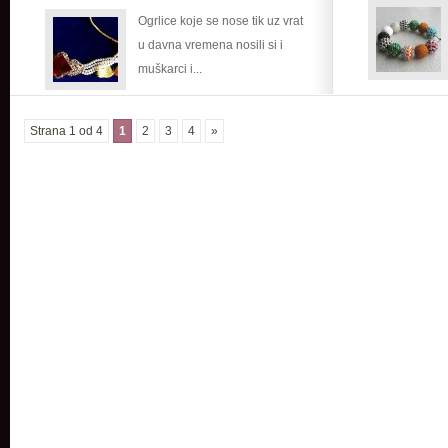
vrat
Ogrlice koje se nose tik uz vrat
od
u davna vremena nosili si i
svih
muškarci i...
materijala
Strana 1 od 4
1
2
3
4
»