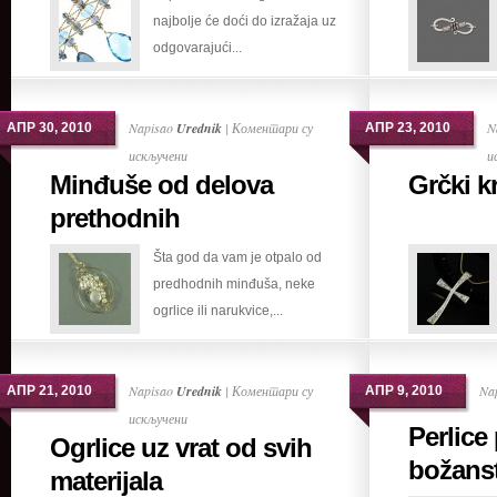
najbolje će doći do izražaja uz
nama
odgovarajući...
Napisao
Urednik
|
Коментари су
N
АПР 30, 2010
АПР 23, 2010
на
искључени
и
Minđuše od delova
Grčki kr
Minđuše
od
prethodnih
delova
Šta god da vam je otpalo od
prethodnih
predhodnih minđuša, neke
ogrlice ili narukvice,...
Napisao
Urednik
|
Коментари су
Na
АПР 21, 2010
АПР 9, 2010
на
искључени
Perlice
Ogrlice uz vrat od svih
Ogrlice
božanst
uz
materijala