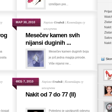
izmišljen pre...
može
Prijat
Watc
су
Napisao
Urednik
|
Коментари су
Zlata
МАР 30, 2010
Nakit
на
искључени
Zlata
vog
Mesečev kamen svih
Mesečev
Satov
kamen
nijansi duginih ...
Nakit
svih
ma
Mesečev kamen duginih boja
nijansi
osila
je još jedna magija prirode.
duginih
Skor
Više nijansi ne...
boja
су
Napisao
Urednik
|
Коментари су
ФЕБ 7, 2010
на
искључени
Nakit od 7 do 77 (II)
Nakit
od
7
o bogat
Potrebno je upotpuniti odevnu
do