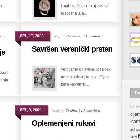
mu
kombinaciju po kojoj vas svi
77
raspoznaju, a...
(II)
 су
Napisao
Urednik
|
1 komentar
ДЕЦ 17, 2009
Savršen verenički prsten
je
Verovatno da svaka, još uvek
 mogao
neudata devojka, razmišlja o
itanju
tome kakvim bi...
Ta
biser
Napisao
Urednik
|
2 komentara
ДЕЦ 9, 2009
dija
kam
Oplemenjeni rukavi
jedno
leto