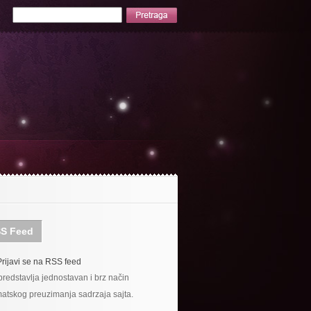
S Feed
Prijavi se na RSS feed
redstavlja jednostavan i brz način
atskog preuzimanja sadrzaja sajta.