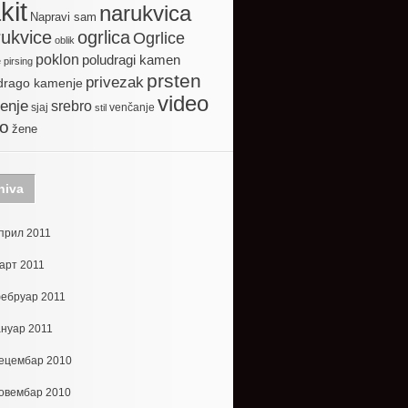
kit
narukvica
Napravi sam
ogrlica
ukvice
Ogrlice
oblik
poklon
poludragi kamen
e
pirsing
prsten
privezak
drago kamenje
video
enje
srebro
sjaj
venčanje
stil
to
žene
hiva
прил 2011
арт 2011
ебруар 2011
ануар 2011
ецембар 2010
овембар 2010