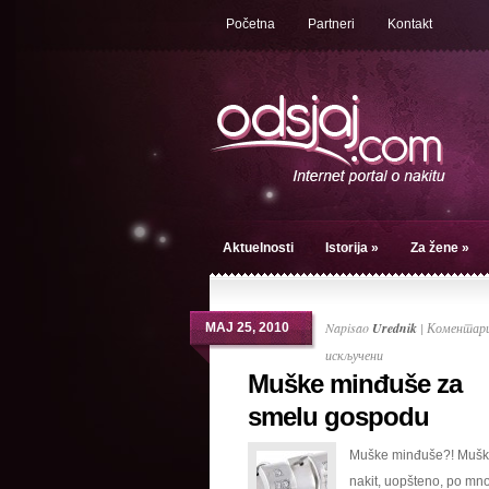
Početna
Partneri
Kontakt
Aktuelnosti
Istorija
»
Za žene
»
Napisao
Urednik
|
Коментари
МАЈ 25, 2010
на
искључени
Muške minđuše za
Muške
minđuše
smelu gospodu
za
Muške minđuše?! Muška
smelu
nakit, uopšteno, po mn
gospodu