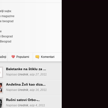
elji sajta
:
h magazine
re beograd
re
i Beograd
 Beograd
ašnji
Popularni
Komentari
Baletanke na štiklu za ...
Napisao
Urednik
, апр 27, 2011
Anđelina Žoli kao diza...
Napisao
Urednik
, апр 16, 2011
Ručni satovi Orbo ̵...
Napisao
Urednik
, апр 4, 2011