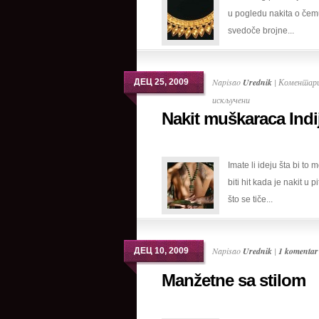
u pogledu nakita o če
nakita
svedoče brojne...
Napisao
Urednik
|
Коментари
ДЕЦ 25, 2009
на
искључени
Nakit muškaraca Indi
Nakit
muškaraca
Indije
Imate li ideju šta bi to
biti hit kada je nakit u p
što se tiče...
Napisao
Urednik
|
1 komentar
ДЕЦ 10, 2009
Manžetne sa stilom