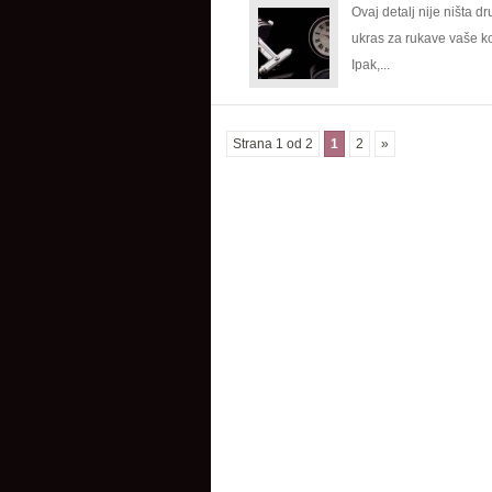
Ovaj detalj nije ništa d
ukras za rukave vaše ko
Ipak,...
Strana 1 od 2
1
2
»