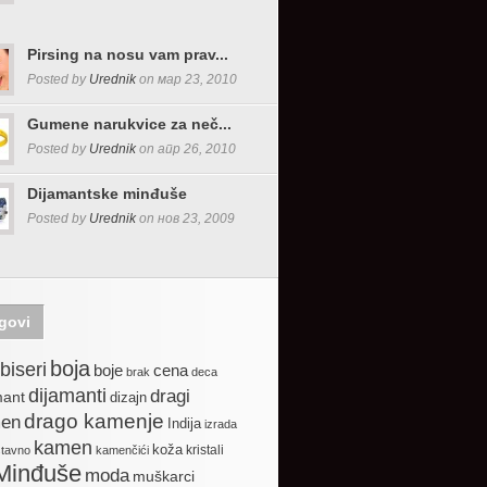
Pirsing na nosu vam prav...
Posted by
Urednik
on мар 23, 2010
Gumene narukvice za neč...
Posted by
Urednik
on апр 26, 2010
Dijamantske minđuše
Posted by
Urednik
on нов 23, 2009
govi
boja
biseri
boje
cena
brak
deca
dijamanti
dragi
mant
dizajn
drago kamenje
en
Indija
izrada
kamen
koža
kristali
stavno
kamenčići
Minđuše
moda
muškarci