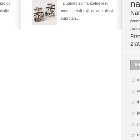
na
rugo do
Dugmad za manžetne jesu
šulje.
modni detalj koji ostavlja utisak
Nar
suprotan...
perlic
polu
Prst
zla
Ar
а
м
ф
ј
д
н