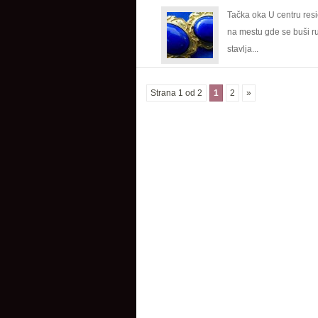
Tačka oka U centru res
na mestu gde se buši ru
stavlja...
Strana 1 od 2
1
2
»