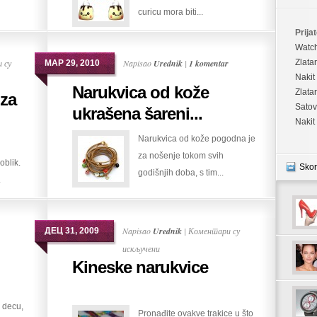
curicu mora biti...
minđušice
Prijat
Watc
 су
Napisao
Urednik
|
1 komentar
Zlata
МАР 29, 2010
Nakit
Narukvica od kože
Zlata
 za
Satov
ukrašena šareni...
Nakit
Narukvica od kože pogodna je
za nošenje tokom svih
oblik.
Skor
godišnjih doba, s tim...
.
Napisao
Urednik
|
Коментари су
ДЕЦ 31, 2009
на
искључени
Kineske narukvice
Kineske
narukvice
 decu,
Pronađite ovakve trakice u što