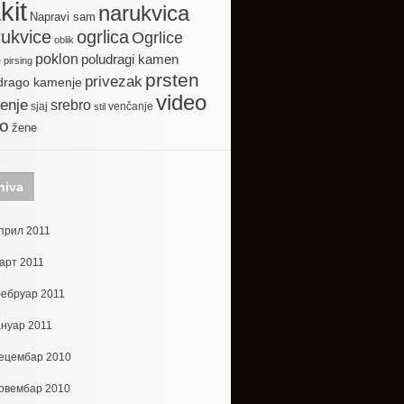
kit
narukvica
Napravi sam
ogrlica
ukvice
Ogrlice
oblik
poklon
poludragi kamen
e
pirsing
prsten
privezak
drago kamenje
video
enje
srebro
sjaj
venčanje
stil
to
žene
hiva
прил 2011
арт 2011
ебруар 2011
ануар 2011
ецембар 2010
овембар 2010