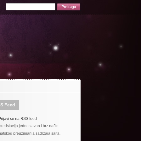
S Feed
Prijavi se na RSS feed
redstavlja jednostavan i brz način
atskog preuzimanja sadrzaja sajta.