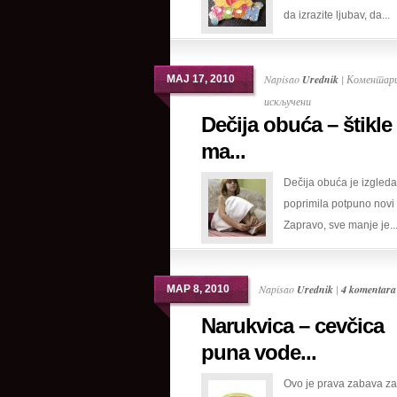
da izrazite ljubav, da...
svoje
najmlađe
Napisao
Urednik
|
Коментари
МАЈ 17, 2010
на
искључени
Dečija obuća – štikle
Dečija
obuća
ma...
–
Dečija obuća je izgleda
štikle
poprimila potpuno novi 
za
Zapravo, sve manje je..
maminu
princezu
Napisao
Urednik
|
4 komentara
МАР 8, 2010
Narukvica – cevčica
puna vode...
Ovo je prava zabava za