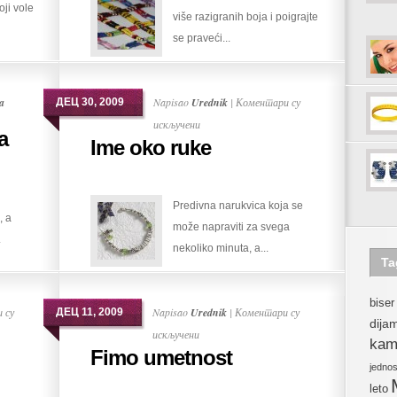
oji vole
više razigranih boja i poigrajte
se praveći...
a
Napisao
Urednik
|
Коментари су
ДЕЦ 30, 2009
на
искључени
a
Ime oko ruke
Ime
oko
ruke
Predivna narukvica koja se
, a
može napraviti za svega
.
nekoliko minuta, a...
Ta
biser
 су
Napisao
Urednik
|
Коментари су
ДЕЦ 11, 2009
dija
на
искључени
kam
Fimo umetnost
Fimo
jedno
umetnost
leto