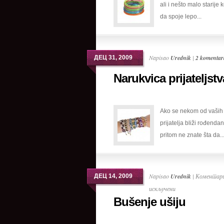
ali i nešto malo starije k
da spoje lepo...
Napisao
Urednik
|
2 komentar
ДЕЦ 31, 2009
Narukvica prijateljstv
Ako se nekom od vaših
prijatelja bliži rođendan
pritom ne znate šta da..
Napisao
Urednik
|
Коментари
ДЕЦ 14, 2009
на
искључени
Bušenje ušiju
Bušenje
ušiju