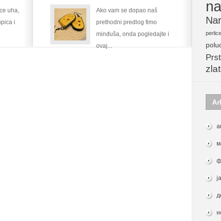
na
ice uha,
Ako vam se dopao naš
Nar
pica i
prethodni predlog fimo
perlic
minđuša, onda pogledajte i
polu
ovaj...
Prst
zla
Ar
а
м
ф
ј
д
н