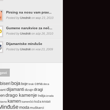
Pirsing na nosu vam prav...
Posted by
Urednik
on мар 23, 2010
Gumene narukvice za neč...
Posted by
Urednik
on апр 26, 2010
Dijamantske minđuše
Posted by
Urednik
on нов 23, 2009
govi
boja
biseri
boje
cena
brak
deca
dijamanti
dragi
mant
dizajn
drago kamenje
en
Indija
izrada
kamen
koža
kristali
stavno
kamenčići
Minđuše
moda
muškarci