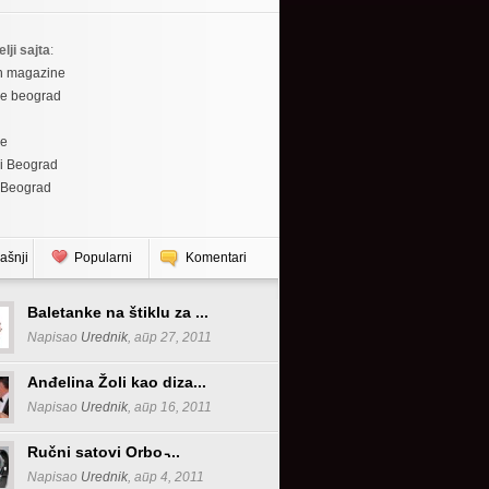
elji sajta
:
h magazine
re beograd
re
i Beograd
 Beograd
ašnji
Popularni
Komentari
Baletanke na štiklu za ...
Napisao
Urednik
, апр 27, 2011
Anđelina Žoli kao diza...
Napisao
Urednik
, апр 16, 2011
Ručni satovi Orbo ̵...
Napisao
Urednik
, апр 4, 2011