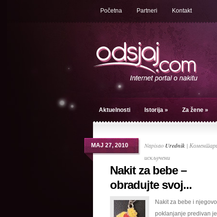
Početna
Partneri
Kontakt
Aktuelnosti
Istorija
»
Za žene
»
Napisao
Urednik
|
Коментари
МАЈ 27, 2010
на
искључени
Nakit za bebe –
Nakit
za
obradujte svoj...
bebe
Nakit za bebe i njegovo
–
poklanjanje predivan je
obradujte