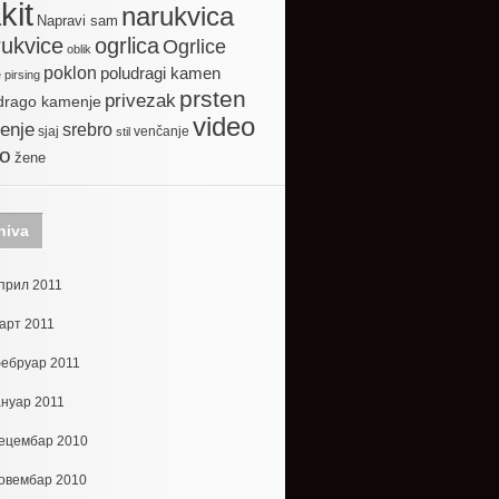
kit
narukvica
Napravi sam
ogrlica
ukvice
Ogrlice
oblik
poklon
poludragi kamen
e
pirsing
prsten
privezak
drago kamenje
video
enje
srebro
sjaj
venčanje
stil
to
žene
hiva
прил 2011
арт 2011
ебруар 2011
ануар 2011
ецембар 2010
овембар 2010