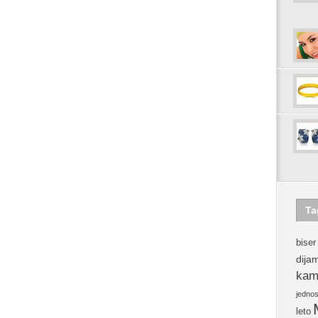
Ta
biser
dija
kam
jedno
leto