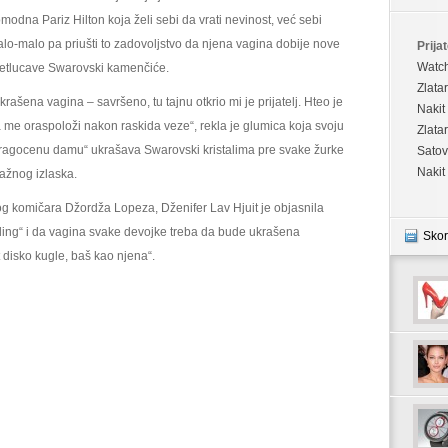
kristalima
modna Pariz Hilton koja želi sebi da vrati nevinost, već sebi
lo-malo pa priušti to zadovoljstvo da njena vagina dobije nove
Prijat
Watc
etlucave Swarovski kamenčiće.
Zlata
krašena vagina – savršeno, tu tajnu otkrio mi je prijatelj. Hteo je
Nakit
 me oraspoloži nakon raskida veze“, rekla je glumica koja svoju
Zlata
ragocenu damu“ ukrašava Swarovski kristalima pre svake žurke
Satov
Nakit
važnog izlaska.
og komičara Džordža Lopeza, Dženifer Lav Hjuit je objasnila
ling“ i da vagina svake devojke treba da bude ukrašena
Skor
ut disko kugle, baš kao njena“.