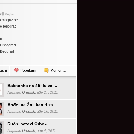
elji sajta
:
h magazine
re beograd
re
i Beograd
 Beograd
ašnji
Popularni
Komentari
Baletanke na štiklu za ...
Napisao
Urednik
, апр 27, 2011
Anđelina Žoli kao diza...
Napisao
Urednik
, апр 16, 2011
Ručni satovi Orbo ̵...
Napisao
Urednik
, апр 4, 2011