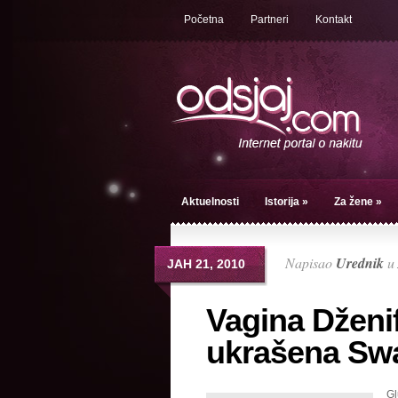
Početna
Partneri
Kontakt
Aktuelnosti
Istorija
»
Za žene
»
Napisao
Urednik
u
ЈАН 21, 2010
Vagina Dženif
ukrašena Swa
Gl