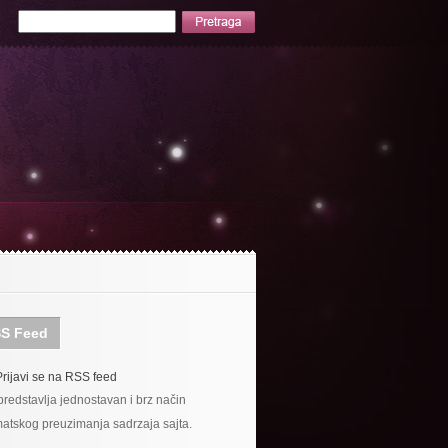
S Feed
Prijavi se na RSS feed
redstavlja jednostavan i brz način
atskog preuzimanja sadrzaja sajta.