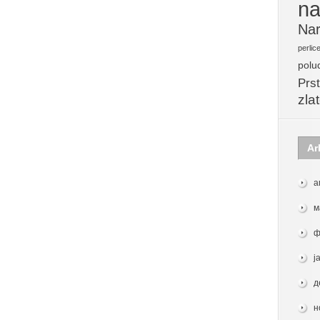
na
Nar
perlic
polu
Prst
zla
Ar
а
м
ф
ј
д
н