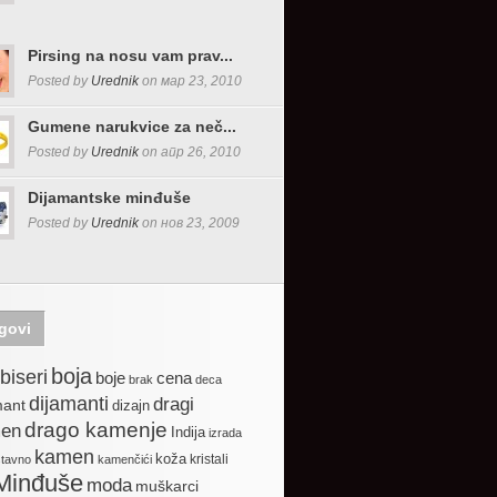
Pirsing na nosu vam prav...
Posted by
Urednik
on мар 23, 2010
Gumene narukvice za neč...
Posted by
Urednik
on апр 26, 2010
Dijamantske minđuše
Posted by
Urednik
on нов 23, 2009
govi
boja
biseri
boje
cena
brak
deca
dijamanti
dragi
mant
dizajn
drago kamenje
en
Indija
izrada
kamen
koža
kristali
stavno
kamenčići
Minđuše
moda
muškarci