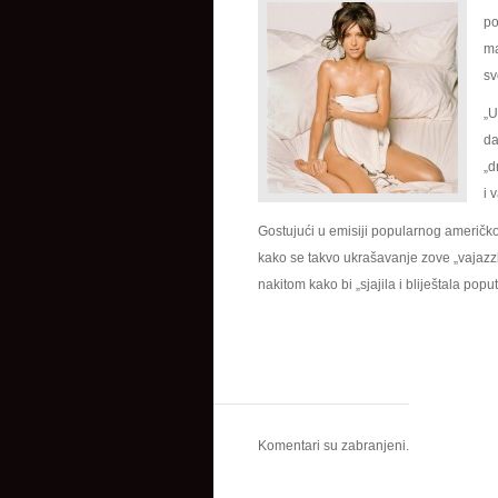
po
ma
sv
„U
da
„d
i 
Gostujući u emisiji popularnog američk
kako se takvo ukrašavanje zove „vajazz
nakitom kako bi „sjajila i bliještala pop
Komentari su zabranjeni.