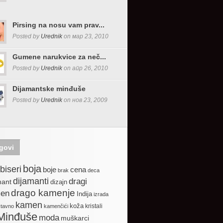
Pirsing na nosu vam prav...
Posted by
Urednik
on мар 23, 2010
Gumene narukvice za neč...
Posted by
Urednik
on апр 26, 2010
Dijamantske minđuše
Posted by
Urednik
on нов 23, 2009
govi
boja
biseri
boje
cena
brak
deca
dijamanti
dragi
mant
dizajn
drago kamenje
en
Indija
izrada
kamen
koža
kristali
stavno
kamenčići
Minđuše
moda
muškarci