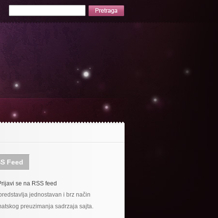
S Feed
Prijavi se na RSS feed
redstavlja jednostavan i brz način
atskog preuzimanja sadrzaja sajta.