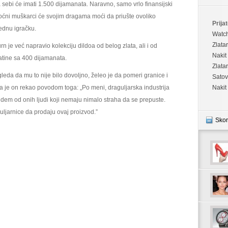
 sebi će imati 1.500 dijamanata. Naravno, samo vrlo finansijski
ćni muškarci će svojim dragama moći da priušte ovoliko
Prijat
ednu igračku.
Watc
Zlata
rn je već napravio kolekciju dildoa od belog zlata, ali i od
Nakit
atine sa 400 dijamanata.
Zlata
gleda da mu to nije bilo dovoljno, želeo je da pomeri granice i
Satov
šta je on rekao povodom toga: „Po meni, draguljarska industrija
Nakit
udem od onih ljudi koji nemaju nimalo straha da se prepuste.
ljarnice da prodaju ovaj proizvod.”
Skor