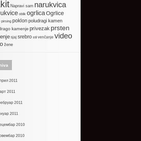
kit
narukvica
Napravi sam
ogrlica
ukvice
Ogrlice
oblik
poklon
poludragi kamen
e
pirsing
prsten
privezak
drago kamenje
video
enje
srebro
sjaj
venčanje
stil
to
žene
hiva
прил 2011
арт 2011
ебруар 2011
ануар 2011
ецембар 2010
овембар 2010