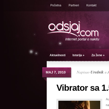
Početna
Partneri
Kontakt
Aktuelnosti
Istorija
»
Za žene
»
Napisao
Urednik
u
МАЈ 7, 2010
Vibrator sa 1
Au
na