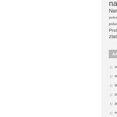
na
Nar
perlic
polu
Prst
zla
Ar
а
м
ф
ј
д
н