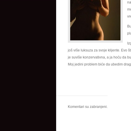
na
mo
vr
Bu
pl
Iz
još više luksuza za svoje klijente. Evo 
je suviše konzervativna, a ja hoću da b
Moj jedini problem biće da ubedim dragu
Komentari su zabranjeni.