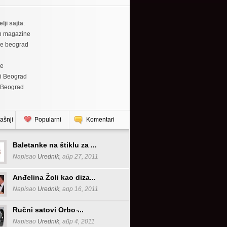
elji sajta
:
h magazine
re beograd
re
i Beograd
 Beograd
ašnji
Popularni
Komentari
Baletanke na štiklu za ...
Napisao
Urednik
, апр 27, 2011
Anđelina Žoli kao diza...
Napisao
Urednik
, апр 16, 2011
Ručni satovi Orbo ̵...
Napisao
Urednik
, апр 4, 2011