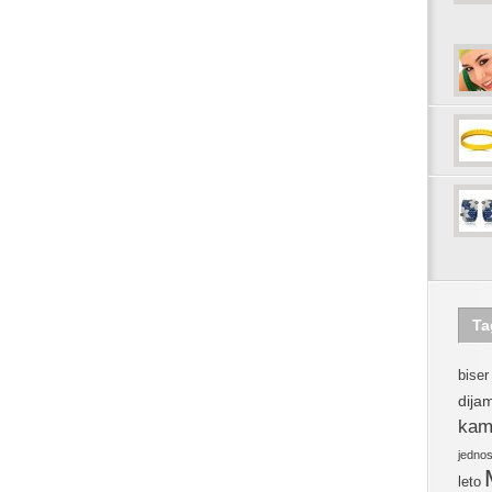
Ta
biser
dija
kam
jedno
leto