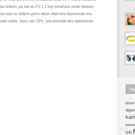
lju čistoću, pa sve do P.3-1.3 koji označava visoki stupanj
zija koje su vidljive golim okom. Mali broj dijamanata ima
 izradi nakita, samo oko 20%, dok preostali deo dijamanata
Ta
biser
dija
kam
jedno
leto