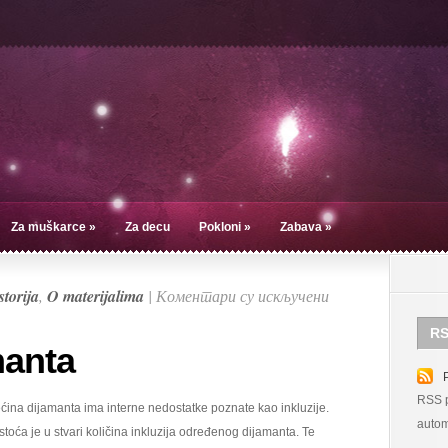
Za muškarce
»
Za decu
Pokloni
»
Zabava
»
на
storija
,
O materijalima
|
Коментари су искључени
Čistoća
RS
dijamanta
manta
RSS p
ćina dijamanta ima interne nedostatke poznate kao inkluzije.
autom
stoća je u stvari količina inkluzija određenog dijamanta. Te