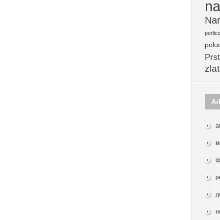
na
Nar
perlic
polu
Prst
zla
Ar
а
м
ф
ј
д
н