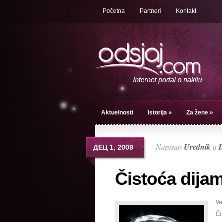
Početna
Partneri
Kontakt
Aktuelnosti
Istorija
»
Za žene
»
Napisao
Urednik
u
I
ДЕЦ 1, 2009
Čistoća dija
Ve
Či