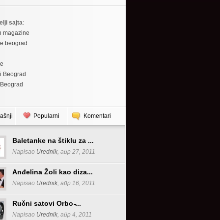
elji sajta
:
h magazine
re beograd
re
i Beograd
 Beograd
ašnji
Popularni
Komentari
Baletanke na štiklu za ...
Napisao
Urednik
, апр 27, 2011
Anđelina Žoli kao diza...
Napisao
Urednik
, апр 16, 2011
Ručni satovi Orbo ̵...
Napisao
Urednik
, апр 4, 2011