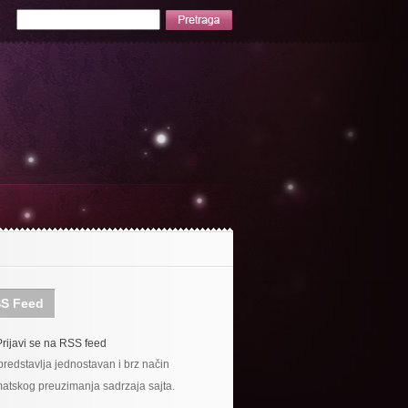
S Feed
Prijavi se na RSS feed
redstavlja jednostavan i brz način
atskog preuzimanja sadrzaja sajta.