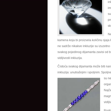
in
im
su
pr
sk
Ne
kamena koja bi proizvela količinu sjaja 
ne sadrže nikakve inkluzije su izuzetno re
svakog pojedinog dijamanta zavisi od bro
vidljivosti inkluzija.
Čistoća svakog dijamanta može biti n
inkluzija: unutrašnjim i spoljnim. Spoljn
su ne
organ
Najče
magni
vidlj
Posto