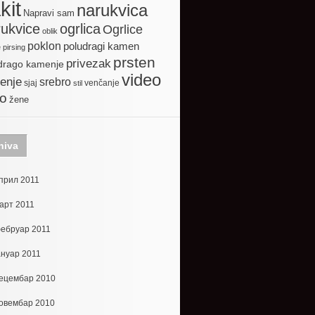
kit
narukvica
Napravi sam
ogrlica
ukvice
Ogrlice
oblik
poklon
poludragi kamen
e
pirsing
prsten
privezak
drago kamenje
video
enje
srebro
sjaj
venčanje
stil
to
žene
hiva
прил 2011
арт 2011
ебруар 2011
ануар 2011
ецембар 2010
овембар 2010