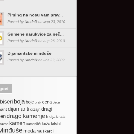
Pirsing na nosu vam prav...
Posted by
Urednik
on мар 23, 2010
Gumene narukvice za neč...
Posted by
Urednik
on апр 26, 2010
Dijamantske minđuše
Posted by
Urednik
on нов 23, 2009
govi
boja
biseri
boje
cena
brak
deca
dijamanti
dragi
mant
dizajn
drago kamenje
en
Indija
izrada
kamen
koža
kristali
stavno
kamenčići
Minđuše
moda
muškarci