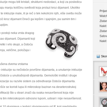
kluzije mogu biti kristali, strukturni nedostaci, a koji za posledicu
aju manju količinu svetlosti koja prolazi kroz dijamant. Ukoliko
Prijat
 te inkluzije male, ili je reč o tek nekolicini njih, više svetla može
Watc
oći kroz dijamant čineći ga lepšim i sjajnijim, pa samim tim i
Zlata
upljim.
Nakit
Zlata
 postoji neka vrsta dragog
Satov
kao dijamant. Dijamanti koji
Nakit
tki i vrlo skupi, a čistoća
ja, veličine, položaja i
Skor
arušena dvema vrstama
e inkluzije su nečistoće površine dijamanta, a unutarnje inkluzije
čistoće u unutrašnjosti dijamanta. Gemološki institut i druge
izacije su razvile sistem za određivanje čistoće dijamanta.
šće se koristi lupa ili mikroskop baziran na deseterostrukoj
fikaciji što u stvari znači da svaka nesavršenost koja nije
iva tim mikroskopom odnosno lupom, ustvari i nije nesavršenost.
ji 10 stupnjeva u lestvici stupnjevanja od IF, koji predstavlja