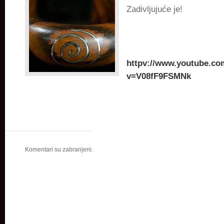
Zadivljujuće je!
httpv://www.youtube.co
v=V08fF9FSMNk
Komentari su zabranjeni.