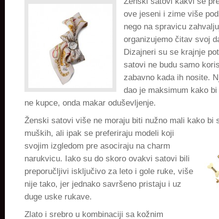
Ženski satovi kakvi se pr
raspoloženje
ove jeseni i zime više po
nego na spravicu zahvaljuj
organizujemo čitav svoj 
Dizajneri su se krajnje pot
satovi ne budu samo koris
zabavno kada ih nosite. N
dao je maksimum kako bi u
ne kupce, onda makar oduševljenje.
Ženski satovi više ne moraju biti nužno mali kako bi s
muških, ali ipak
se preferiraju modeli koji
svojim izgledom pre asociraju na charm
narukvicu. Iako su do skoro ovakvi satovi bili
preporučljivi isključivo za leto i gole ruke, više
nije tako, jer jednako savršeno pristaju i uz
duge uske rukave.
Zlato i srebro u kombinaciji sa kožnim