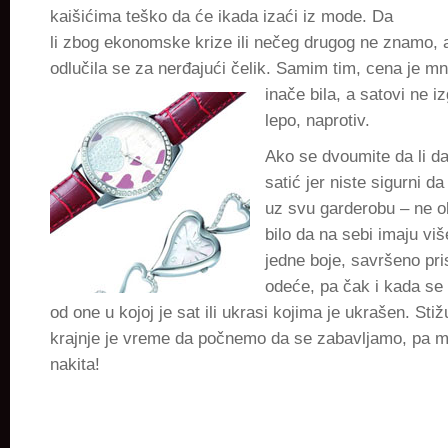
kaišićima teško da će ikada izaći iz mode. Da
li zbog ekonomske krize ili nečeg drugog ne znamo, 
odlučila se za nerđajući čelik. Samim tim, cena je m
inače bila, a satovi ne i
lepo, naprotiv.
Ako se dvoumite da li da
satić jer niste sigurni da
uz svu garderobu – ne ok
bilo da na sebi imaju više
jedne boje, savršeno pris
odeće, pa čak i kada se 
od one u kojoj je sat ili ukrasi kojima je ukrašen. Sti
krajnje je vreme da počnemo da se zabavljamo, pa m
nakita!