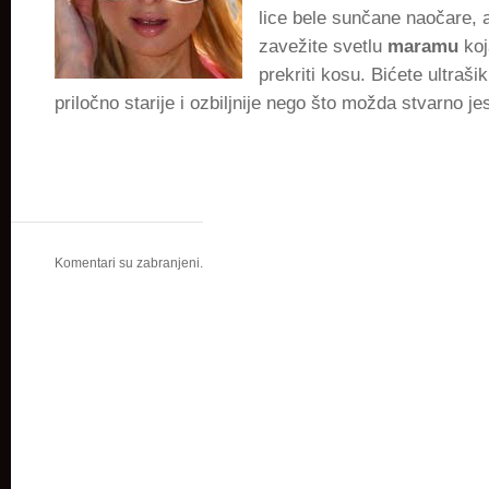
lice bele sunčane naočare, 
zavežite svetlu
maramu
koj
prekriti kosu. Bićete ultrašik,
priločno starije i ozbiljnije nego što možda stvarno je
Komentari su zabranjeni.