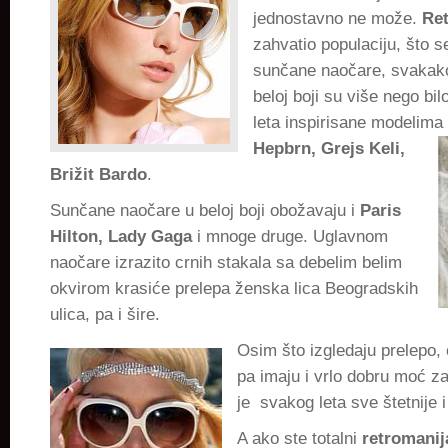
jednostavno ne može.
Re
zahvatio populaciju, što se
sunčane naočare, svakak
beloj boji su više nego bi
leta inspirisane modelim
Hepbrn,
Grejs Keli,
Brižit Bardo
.
Sunčane naočare u beloj boji obožavaju i
Paris
Hilton, Lady Gaga
i mnoge druge. Uglavnom
naočare izrazito crnih stakala sa debelim belim
okvirom krasiće prelepa ženska lica Beogradskih
ulica, pa i šire.
Osim što izgledaju prelepo, 
pa imaju i vrlo dobru moć za
je svakog leta sve štetnije i 
A ako ste totalni
retromanij