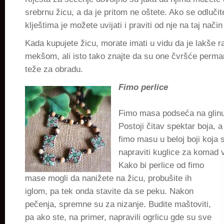
srebrnu žicu, a da je pritom ne oštete. Ako se odluči
klještima je možete uvijati i praviti od nje na taj nači
Kada kupujete žicu, morate imati u vidu da je lakše r
mekšom, ali isto tako znajte da su one čvršće perma
teže za obradu.
Fimo perlice
Fimo masa podseća na glinu 
Postoji čitav spektar boja, 
fimo masu u beloj boji koja s
napraviti kuglice za komad
Kako bi perlice od fimo
mase mogli da nanižete na žicu, probušite ih
iglom, pa tek onda stavite da se peku. Nakon
pečenja, spremne su za nizanje. Budite maštoviti,
pa ako ste, na primer, napravili ogrlicu gde su sve