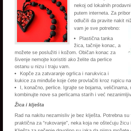
nekoj od lokalnih prodavni
putem interneta. Za pribor
odlučili da pravite nakit ni
vam je sve potrebno:
Plastična tanka
žica, tačnije konac, a
možete se poslužiti i kožom. Običan konac za
šivenje nemojte koristiti ako želite da perlice
ostanu u nizu i traju vam.
Kopče za zatvaranje ogrlica i narukvica i
kukice za minđuše koje ćete provlačiti kroz rupicu na
I, konačno, perlice. Igrajte se bojama, veličinama, 
kombinujte nove sa perlicama starih i već nezanimlji
Žica i klješta
Rad na nakitu nezamisliv je bez klješta. Potrebna su
praktična za “rukovanje”, neka koja ne oštećuju žicu 
Klješta za sečenje dovoljno su jaka da njima možete 