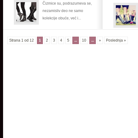
Čizmice su, podrazumeva se,
nezamisliv deo ne samo
kolekcije obuće, već i...
Strana 1 od 12
1
2
3
4
5
...
10
...
»
Poslednja »