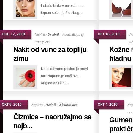
trebalo bi da vam ostane u
uz
lepom sećanju što zbog...
upadljiv
nakit
Napisao
Urednik
|
Коментари су
N
НОВ 17, 2010
ОКТ 18, 2010
на
искључени
ис
Nakit od vune za topliju
Kožne 
Nakit
od
zimu
hladnu
vune
Nakit od vune postao je pravi
za
hit! Potpuno je maštovit,
topliju
originalan i čini...
zimu
Napisao
Urednik
|
2 komentara
Nap
ОКТ 5, 2010
ОКТ 4, 2010
иск
Čizmice – naoružajmo se
Gumene
najb...
praktičn