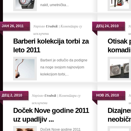
nakit, umetnička...
na
prvom
mestu
Napisao
Urednik
|
Коментари су
N
ЈАН 26, 2011
ДЕЦ 24, 2010
на
искључени
и
Barberi kolekcija torbi za
Otisak 
Barberi
kolekcija
leto 2011
komadi
torbi
Barberi je odlučio da podigne
za
na noge svojom najnovijom
leto
kolekcijom torbi,...
2011
Napisao
Urednik
|
Коментари су
N
ДЕЦ 2, 2010
НОВ 25, 2010
на
искључени
и
Doček Nove godine 2011
Dizajne
Doček
Nove
uz upadljiv ...
neobičn
godine
Doček Nove godine 2011
2011