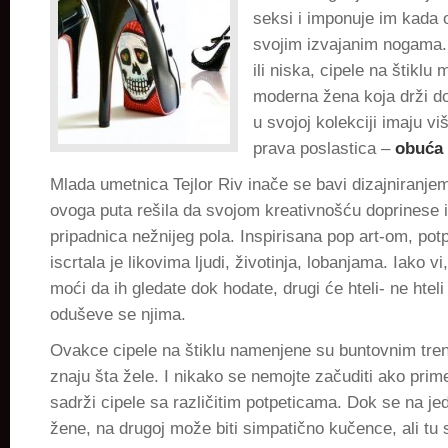
fazonu
seksi i imponuje im kada 
svojim izvajanim nogama. 
ili niska, cipele na štiklu
moderna žena koja drži do
u svojoj kolekciji imaju vi
prava poslastica –
obuća
Mlada umetnica Tejlor Riv inače se bavi dizajniranje
ovoga puta rešila da svojom kreativnošću doprinese 
pripadnica nežnijeg pola. Inspirisana pop art-om, pot
iscrtala je likovima ljudi, životinja, lobanjama. Iako v
moći da ih gledate dok hodate, drugi će hteli- ne hteli
oduševe se njima.
Ovakce cipele na štiklu namenjene su buntovnim tre
znaju šta žele. I nikako se nemojte začuditi ako primet
sadrži cipele sa različitim potpeticama. Dok se na je
žene, na drugoj može biti simpatično kučence, ali tu