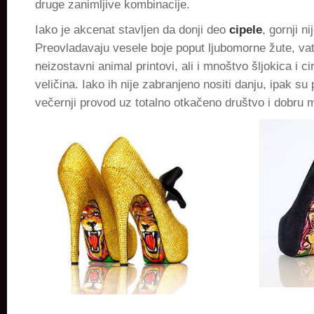
druge zanimljive kombinacije.
Iako je akcenat stavljen da donji deo
cipele
, gornji n
Preovladavaju vesele boje poput ljubomorne žute, vat
neizostavni animal printovi, ali i mnoštvo šljokica i ci
veličina. Iako ih nije zabranjeno nositi danju, ipak su 
večernji provod uz totalno otkačeno društvo i dobru 