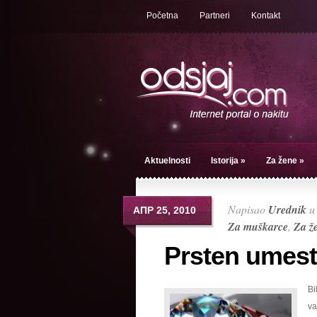
Početna
Partneri
Kontakt
Aktuelnosti
Istorija
»
Za žene
»
Napisao
Urednik
АПР 25, 2010
Za muškarce
,
Za ž
Prsten umest
Bi
va