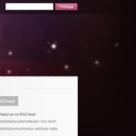
S Feed
Prijavi se na RSS feed
redstavlja jednostavan i brz način
atskog preuzimanja sadrzaja sajta.