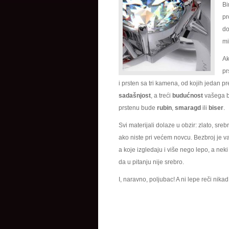
Bi
pr
do
mi
Ak
pr
i prsten sa tri kamena, od kojih jedan p
sadašnjost
, a treći
budućnost
vašega b
prstenu bude
rubin
,
smaragd
ili
biser
.
Svi materijali dolaze u obzir: zlato, srebro
ako niste pri većem novcu. Bezbroj je va
a koje izgledaju i više nego lepo, a nek
da u pitanju nije srebro.
I, naravno, poljubac! A ni lepe reči nika