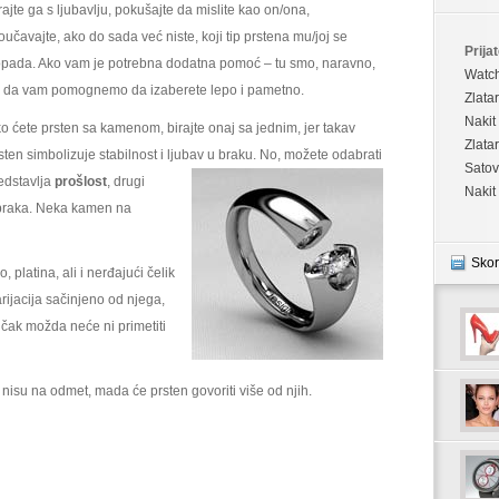
rajte ga s ljubavlju, pokušajte da mislite kao on/ona,
oučavajte, ako do sada već niste, koji tip prstena mu/joj se
Prijat
pada. Ako vam je potrebna dodatna pomoć – tu smo, naravno,
Watc
 da vam pomognemo da izaberete lepo i pametno.
Zlata
Nakit
o ćete prsten sa kamenom, birajte onaj sa jednim, jer takav
Zlata
sten simbolizuje stabilnost i ljubav u braku. No,
možete odabrati
Satov
redstavlja
prošlost
, drugi
Nakit
raka. Neka kamen na
Skor
, platina, ali i nerđajući čelik
rijacija sačinjeno od njega,
i čak možda neće ni primetiti
d nisu na odmet, mada će prsten govoriti više od njih.