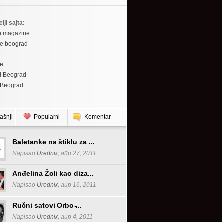
elji sajta
:
h magazine
re beograd
re
i Beograd
 Beograd
ašnji
Popularni
Komentari
Baletanke na štiklu za ...
Napisao
Urednik
, апр 27, 2011
Anđelina Žoli kao diza...
Napisao
Urednik
, апр 16, 2011
Ručni satovi Orbo ̵...
Napisao
Urednik
, апр 4, 2011