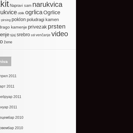
kit
narukvica
Napravi sam
ogrlica
ukvice
Ogrlice
oblik
poklon
poludragi kamen
e
pirsing
prsten
privezak
drago kamenje
video
enje
srebro
sjaj
venčanje
stil
to
žene
hiva
прил 2011
арт 2011
ебруар 2011
ануар 2011
ецембар 2010
овембар 2010