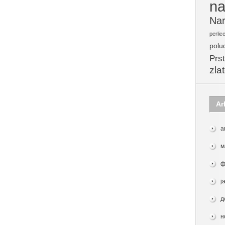
na
Nar
perlic
polu
Prst
zla
Ar
а
м
ф
ј
д
н