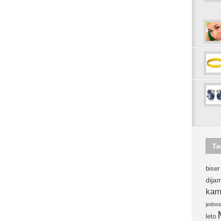
Ta
biser
dija
kam
jedno
leto