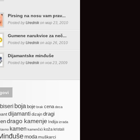
Pirsing na nosu vam prav...
Posted by
Urednik
on мар 23, 2010
Gumene narukvice za neč...
Posted by
Urednik
on апр 26, 2010
Dijamantske minđuše
Posted by
Urednik
on нов 23, 2009
govi
boja
biseri
boje
cena
brak
deca
dijamanti
dragi
mant
dizajn
drago kamenje
en
Indija
izrada
kamen
koža
kristali
stavno
kamenčići
Minđuše
moda
muškarci