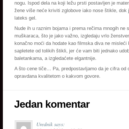
nogu. Ispod dela na koji ležu prsti postavljen je mate
žene više neće kriviti zglobove iako nose štikle, dok 
lateks gel.
Nude ih u raznim bojama i prema rečima mnogih ne 
muškaraca, što je jako važno, izgledaju vrlo ženstve
konačno moći da hodate kao filmska diva ne misleći
sapletete od tolikih štikli, jer će vam biti jednako ud
baletankama, a izgledaćete elgantnije.
A što cene tiče… Pa, predpostavljamo da je cifra od 
opravdana kvalitetom o kakvom govore.
Jedan komentar
Urednik
says: