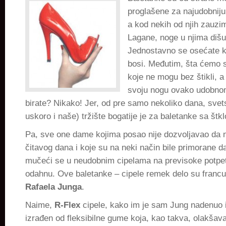
proglašene za najudobniju
a kod nekih od njih zauzi
Lagane, noge u njima diš
Jednostavno se osećate k
bosi. Međutim, šta ćemo 
koje ne mogu bez štikli, a
svoju nogu ovako udobn
birate? Nikako! Jer, od pre samo nekoliko dana, sve
uskoro i naše) tržište bogatije je za baletanke sa štk
Pa, sve one dame kojima posao nije dozvoljavao da 
čitavog dana i koje su na neki način bile primorane d
mučeći se u neudobnim cipelama na previsoke potpe
odahnu. Ove baletanke – cipele remek delo su francu
Rafaela Junga
.
Naime,
R-Flex
cipele, kako im je sam Jung nadenuo 
izrađen od fleksibilne gume koja, kao takva, olakšav