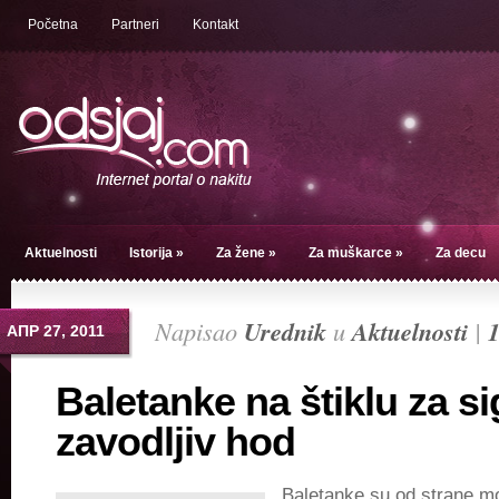
Početna
Partneri
Kontakt
Aktuelnosti
Istorija
»
Za žene
»
Za muškarce
»
Za decu
Napisao
Urednik
u
Aktuelnosti
|
АПР 27, 2011
Baletanke na štiklu za si
zavodljiv hod
Baletanke su od strane m