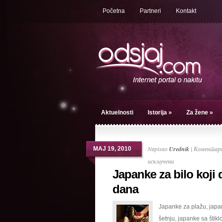
Početna
Partneri
Kontakt
Aktuelnosti
Istorija
»
Za žene
»
Napisao
Urednik
|
Коментари
МАЈ 19, 2010
на
искључени
Japanke za bilo koji
Japanke
za
dana
bilo
Japanke za plažu, japa
koji
šetnju, japanke sa štikl
deo