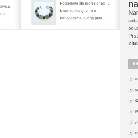
na
Pogledajte šta profesionalci u
ukvica
izradi nakita govore o
Nar
ći se
narukvicama, ovoga puta...
perlic
polu
Prst
zla
Ar
а
м
ф
ј
д
н