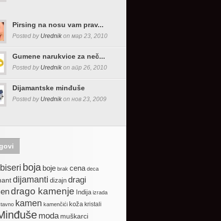
Pirsing na nosu vam prav...
Posted by
Urednik
on мар 23, 2010
Gumene narukvice za neč...
Posted by
Urednik
on апр 26, 2010
Dijamantske minđuše
Posted by
Urednik
on нов 23, 2009
govi
boja
biseri
boje
cena
brak
deca
dijamanti
dragi
mant
dizajn
drago kamenje
en
Indija
izrada
kamen
koža
kristali
stavno
kamenčići
Minđuše
moda
muškarci