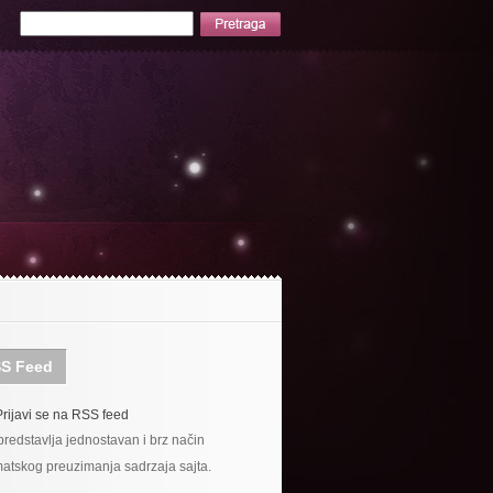
S Feed
Prijavi se na RSS feed
redstavlja jednostavan i brz način
atskog preuzimanja sadrzaja sajta.