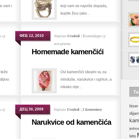
će vam i
koji vam se najviše dopada,
kupite žicu (ako...
 су
Napisao
Urednik
|
Коментари су
ФЕБ 12, 2010
на
искључени
Homemade kamenčići
Homemade
kamenčići
 teže
Ovi kamenčići idealni su za
dljivo.
minđuše, narukvice i ogrlice, a
nikako nije...
Ta
biser
 су
Napisao
Urednik
|
2 komentara
ДЕЦ 30, 2009
dija
kam
Narukvice od kamenčića
i
jedno
leto