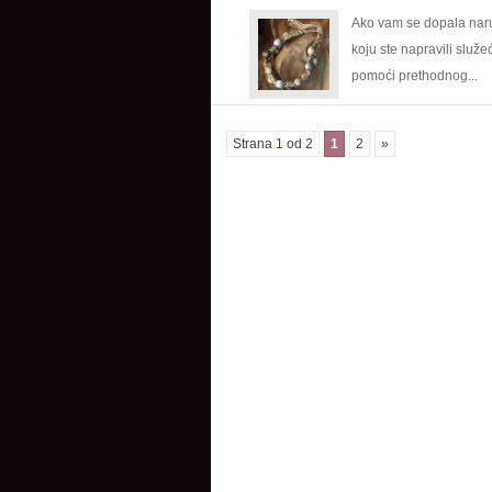
konoplji
Ako vam se dopala nar
koju ste napravili služe
pomoći prethodnog...
Strana 1 od 2
1
2
»