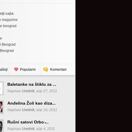
elji sajta
:
h magazine
re beograd
re
i Beograd
 Beograd
ašnji
Popularni
Komentari
Baletanke na štiklu za ...
Napisao
Urednik
, апр 27, 2011
Anđelina Žoli kao diza...
Napisao
Urednik
, апр 16, 2011
Ručni satovi Orbo ̵...
Napisao
Urednik
, апр 4, 2011