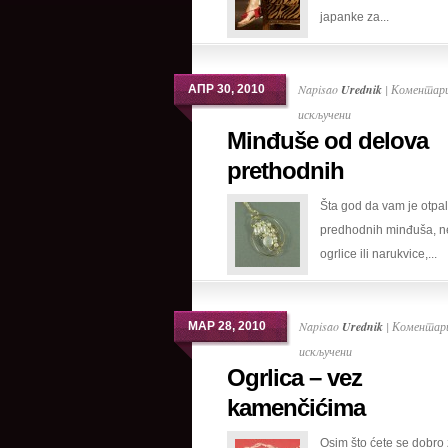
japanke za...
dana
Napisao
Urednik
|
Коментари
АПР 30, 2010
на
искључени
Minđuše od delova
Minđuše
od
prethodnih
delova
Šta god da vam je otpa
prethodnih
predhodnih minđuša, n
ogrlice ili narukvice,...
Napisao
Urednik
|
Коментари
МАР 28, 2010
на
искључени
Ogrlica – vez
Ogrlica
–
kamenčićima
vez
Osim što ćete se dobro 
kamenčićima