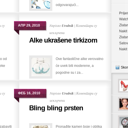
odgovarajući...
Prijat
Watc
 су
Napisao
Urednik
|
Коментари су
Zlata
АПР 29, 2010
Nakit
на
искључени
Zlata
Alke ukrašene tirkizom
Alke
Satov
ukrašene
Nakit
tirkizom
lo od
Ove fantastične alke verovatno
eke
će uvek biti moderene, a
Skor
pogodne su i za...
 су
Napisao
Urednik
|
Коментари су
ФЕБ 16, 2010
на
искључени
Bling bling prsten
Bling
bling
prsten
zabaviti
Pronađite kamen boje i oblika