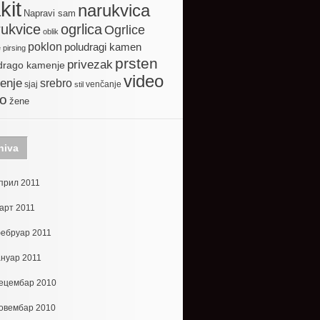
kit
narukvica
Napravi sam
ogrlica
ukvice
Ogrlice
oblik
poklon
poludragi kamen
e
pirsing
prsten
privezak
drago kamenje
video
enje
srebro
sjaj
venčanje
stil
to
žene
hiva
прил 2011
арт 2011
ебруар 2011
ануар 2011
ецембар 2010
овембар 2010