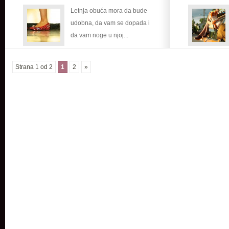
–
Letnja obuća mora da bude
i
udobna, da vam se dopada i
nozi
da vam noge u njoj...
je
potreban
vazduh
Strana 1 od 2
1
2
»