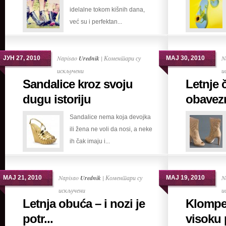
idelalne tokom kišnih dana,
a
već su i perfektan...
moderne
Napisao
Urednik
|
Коментари су
N
ЈУН 27, 2010
МАЈ 30, 2010
на
искључени
и
Sandalice kroz svoju
Letnje 
Sandalice
kroz
dugu istoriju
obavezn
svoju
Sandalice nema koja devojka
dugu
ili žena ne voli da nosi, a neke
istoriju
ih čak imaju i...
Napisao
Urednik
|
Коментари су
N
МАЈ 21, 2010
МАЈ 19, 2010
на
искључени
и
Letnja obuća – i nozi je
Klompe
Letnja
obuća
potr...
visoku 