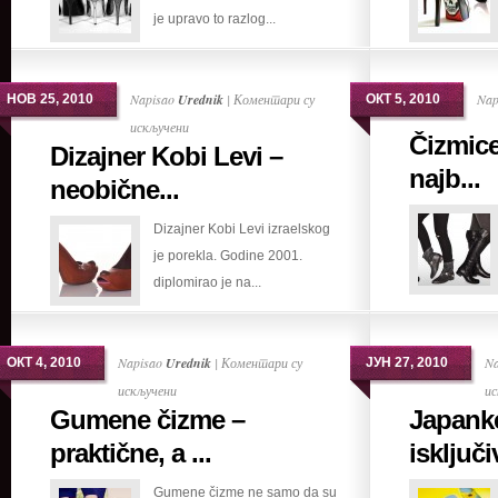
je upravo to razlog...
seks
Napisao
Urednik
|
Коментари су
Nap
НОВ 25, 2010
ОКТ 5, 2010
на
искључени
Čizmice
Dizajner Kobi Levi –
Dizajner
najb...
Kobi
neobične...
Levi
Dizajner Kobi Levi izraelskog
–
je porekla. Godine 2001.
neobične,
diplomirao je na...
a
udobne
cipele
Napisao
Urednik
|
Коментари су
N
ОКТ 4, 2010
ЈУН 27, 2010
на
искључени
ис
Gumene čizme –
Japank
Gumene
čizme
praktične, a ...
isključi
–
Gumene čizme ne samo da su
praktične,