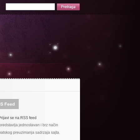
S Feed
Prijavi se na RSS feed
redstavlja jednostavan i brz način
atskog preuzimanja sadrzaja sajta.