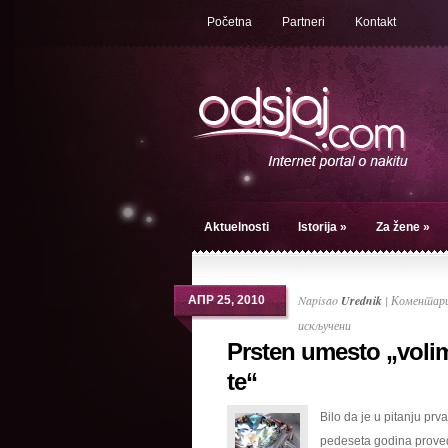
Početna
Partneri
Kontakt
Aktuelnosti
Istorija
»
Za žene
»
Napisao
Urednik
|
Коментари
АПР 25, 2010
на
искључени
Prsten umesto „voli
Prsten
umesto
te“
„volim
Bilo da je u pitanju prva 
te“
pedeseta godina prove