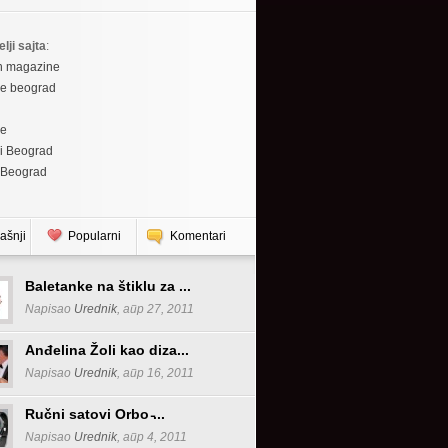
elji sajta
:
h magazine
re beograd
re
i Beograd
 Beograd
ašnji
Popularni
Komentari
Baletanke na štiklu za ...
Napisao
Urednik
, апр 27, 2011
Anđelina Žoli kao diza...
Napisao
Urednik
, апр 16, 2011
Ručni satovi Orbo ̵...
Napisao
Urednik
, апр 4, 2011