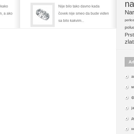
na
na
 kako
Nije bilo tako davno kada
muškoj
Nar
en, a ako
čovek nije smeo da bude viđen
ruci
perlic
sa bilo kakvim...
polu
Prst
zla
Ar
а
м
ф
ј
д
н