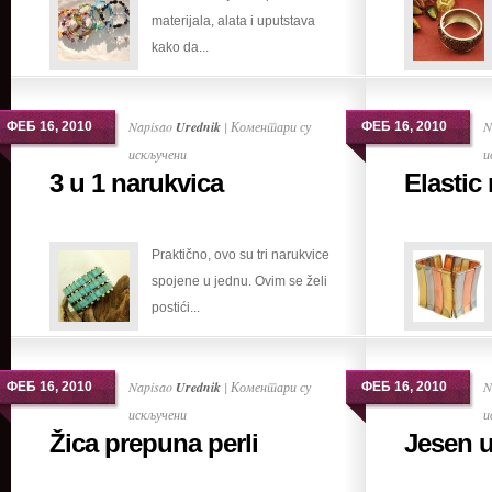
materijala, alata i uputstava
kako da...
Napisao
Urednik
|
Коментари су
N
ФЕБ 16, 2010
ФЕБ 16, 2010
на
искључени
и
3 u 1 narukvica
Elastic
3
u
1
Praktično, ovo su tri narukvice
narukvica
spojene u jednu. Ovim se želi
postići...
Napisao
Urednik
|
Коментари су
N
ФЕБ 16, 2010
ФЕБ 16, 2010
на
искључени
и
Žica prepuna perli
Jesen u
Žica
prepuna