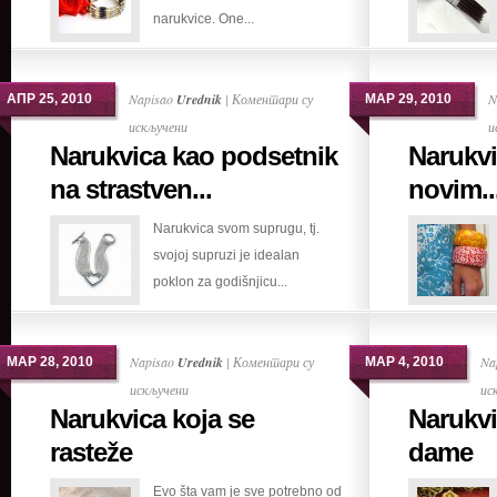
narukvice. One...
narukvici
Napisao
Urednik
|
Коментари су
N
АПР 25, 2010
МАР 29, 2010
на
искључени
и
Narukvica kao podsetnik
Narukvi
Narukvica
kao
na strastven...
novim..
podsetnik
Narukvica svom suprugu, tj.
na
svojoj supruzi je idealan
strastvene
poklon za godišnjicu...
godine
braka
Napisao
Urednik
|
Коментари су
Na
МАР 28, 2010
МАР 4, 2010
на
искључени
ис
Narukvica koja se
Narukvi
Narukvica
koja
rasteže
dame
se
Evo šta vam je sve potrebno od
rasteže