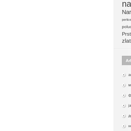
na
Nar
perlic
polu
Prst
zla
Ar
а
м
ф
ј
д
н