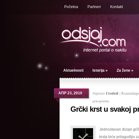
Početna
Partneri
Kontakt
Aktuelnosti
Istorija
»
Za žene
»
Napisao
Urednik
|
Коментари
АПР 23, 2010
на
искључени
Grčki krst u svakoj pri
Grčki
krst
u
Jednostavan dizajn gr
svakoj
krsta biće prilagodljiv 
prilici