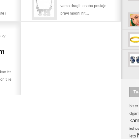
vama dragih osoba postaje
te i
pravi modni hit,...
 су
im
kav će
oniti je
Ta
biser
dija
kam
jedno
leto