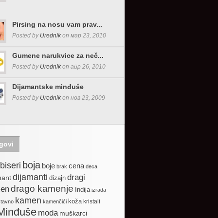
Pirsing na nosu vam prav...
Posted by
Urednik
on мар 23, 2010
Gumene narukvice za neč...
Posted by
Urednik
on апр 26, 2010
Dijamantske minđuše
Posted by
Urednik
on нов 23, 2009
govi
boja
biseri
boje
cena
brak
deca
dijamanti
dragi
mant
dizajn
drago kamenje
en
Indija
izrada
kamen
koža
kristali
stavno
kamenčići
Minđuše
moda
muškarci