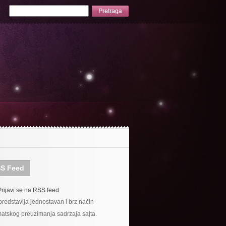
S Feed
Prijavi se na RSS feed
redstavlja jednostavan i brz način
atskog preuzimanja sadrzaja sajta.