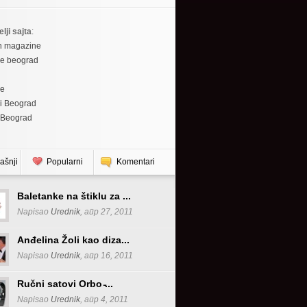
elji sajta
:
h magazine
re beograd
re
i Beograd
 Beograd
ašnji
Popularni
Komentari
Baletanke na štiklu za ...
Napisao
Urednik
, апр 27, 2011
Anđelina Žoli kao diza...
Napisao
Urednik
, апр 16, 2011
Ručni satovi Orbo ̵...
Napisao
Urednik
, апр 4, 2011