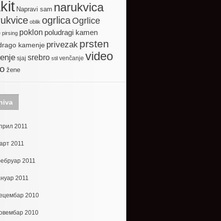
kit
narukvica
Napravi sam
ogrlica
ukvice
Ogrlice
oblik
poklon
poludragi kamen
e
pirsing
prsten
privezak
drago kamenje
video
enje
srebro
sjaj
venčanje
stil
to
žene
hiva
прил 2011
арт 2011
ебруар 2011
ануар 2011
ецембар 2010
овембар 2010