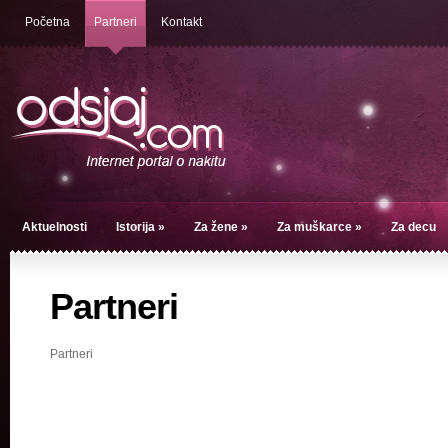
Početna
Partneri
Kontakt
Aktuelnosti
Istorija
»
Za žene
»
Za muškarce
»
Za decu
Partneri
Partneri