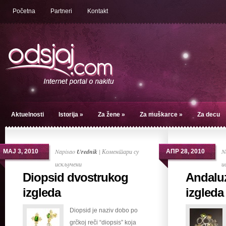
Početna
Partneri
Kontakt
Aktuelnosti
Istorija
»
Za žene
»
Za muškarce
»
Za decu
Napisao
Urednik
|
Коментари су
N
МАЈ 3, 2010
АПР 28, 2010
на
искључени
и
Diopsid dvostrukog
Andaluz
Diopsid
dvostrukog
izgleda
izgleda 
izgleda
Diopsid je naziv dobo po
grčkoj reči “diopsis” koja