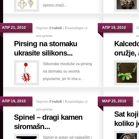
opisno znači...
Napisao
Urednik
|
Коментари су
N
АПР 21, 2010
АПР 19, 2010
на
искључени
и
Pirsing na stomaku
Kalced
Pirsing
na
ukrasite silikons...
oružje, 
stomaku
Silkonske minđuše za pirsing
ukrasite
na stomaku su veoma
silikonskim
popularne, jer ih ima u...
minđušama
Napisao
Urednik
|
Коментари су
N
АПР 19, 2010
МАР 25, 2010
на
искључени
Sat koj
Spinel – dragi kamen
Spinel
koliko j
–
siromašn...
dragi
Spinel je jedan od najlepših i
kamen