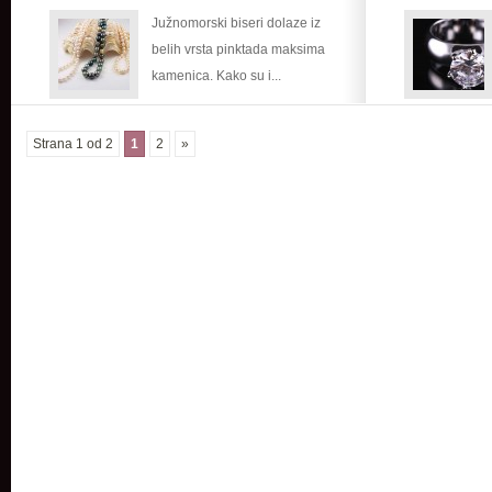
Južnomorski biseri dolaze iz
belih vrsta pinktada maksima
kamenica. Kako su i...
Strana 1 od 2
1
2
»