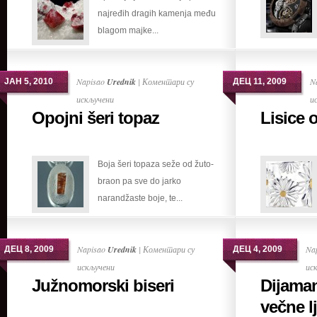
najređih dragih kamenja među
siromašnog
blagom majke...
čoveka
Napisao
Urednik
|
Коментари су
N
ЈАН 5, 2010
ДЕЦ 11, 2009
на
искључени
и
Opojni šeri topaz
Lisice 
Opojni
šeri
topaz
Boja šeri topaza seže od žuto-
braon pa sve do jarko
narandžaste boje, te...
Napisao
Urednik
|
Коментари су
Na
ДЕЦ 8, 2009
ДЕЦ 4, 2009
на
искључени
ис
Južnomorski biseri
Dijaman
Južnomorski
biseri
večne lj