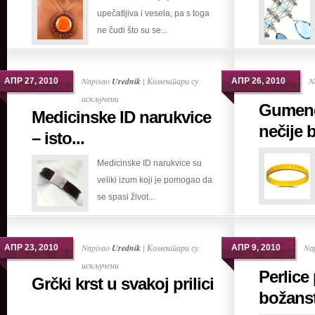
upečatljiva i vesela, pa s toga
za
ne čudi što su se...
dobro
raspoloženje
Napisao
Urednik
|
Коментари су
N
АПР 27, 2010
АПР 26, 2010
на
искључени
Gumene
Medicinske ID narukvice
Medicinske
nečije b
ID
– isto...
narukvice
Medicinske ID narukvice su
–
veliki izum koji je pomogao da
istorija
se spasi život...
bolesti
u
prelepoj
Napisao
Urednik
|
Коментари су
Na
АПР 23, 2010
АПР 9, 2010
narukvici
на
искључени
Perlice
Grčki krst u svakoj prilici
Grčki
božanst
krst