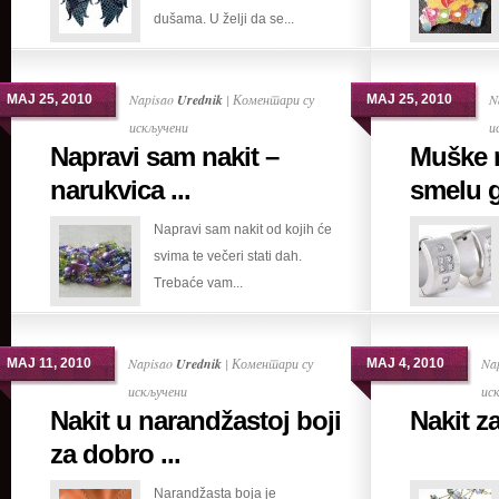
dušama. U želji da se...
biorazgradivih
materijala
Napisao
Urednik
|
Коментари су
N
МАЈ 25, 2010
МАЈ 25, 2010
на
искључени
и
Napravi sam nakit –
Muške 
Napravi
sam
narukvica ...
smelu 
nakit
Napravi sam nakit od kojih će
–
svima te večeri stati dah.
narukvica
Trebaće vam...
za
večernji
izlazak
Napisao
Urednik
|
Коментари су
Na
МАЈ 11, 2010
МАЈ 4, 2010
на
искључени
ис
Nakit u narandžastoj boji
Nakit z
Nakit
u
za dobro ...
narandžastoj
Narandžasta boja je
boji