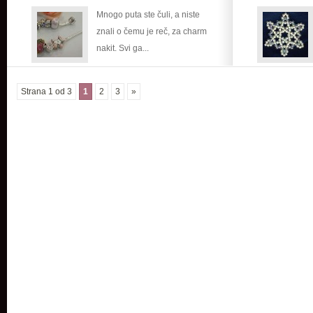
–
Mnogo puta ste čuli, a niste
toplina
znali o čemu je reč, za charm
oko
nakit. Svi ga...
vrata
Strana 1 od 3
1
2
3
»