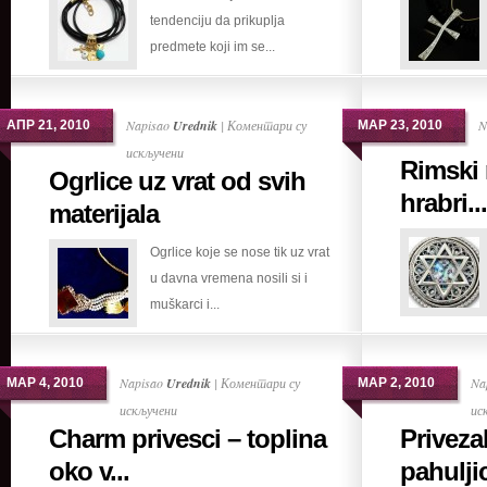
tendenciju da prikuplja
za
predmete koji im se...
svakog
po
nešto
Napisao
Urednik
|
Коментари су
N
АПР 21, 2010
МАР 23, 2010
на
искључени
Rimski 
Ogrlice uz vrat od svih
Ogrlice
hrabri...
uz
materijala
vrat
Ogrlice koje se nose tik uz vrat
od
u davna vremena nosili si i
svih
muškarci i...
materijala
Napisao
Urednik
|
Коментари су
Na
МАР 4, 2010
МАР 2, 2010
на
искључени
ис
Charm privesci – toplina
Priveza
Charm
privesci
oko v...
pahulji