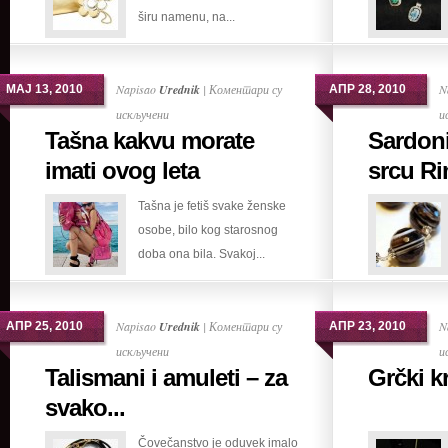
širu namenu, na...
Napisao
Urednik
|
Коментари су
N
МАЈ 13, 2010
АПР 28, 2010
на
искључени
и
Tašna kakvu morate
Sardoni
Tašna
kakvu
imati ovog leta
srcu Ri
morate
Tašna je fetiš svake ženske
imati
osobe, bilo kog starosnog
ovog
doba ona bila. Svakoj...
leta
Napisao
Urednik
|
Коментари су
N
АПР 25, 2010
АПР 23, 2010
на
искључени
и
Talismani i amuleti – za
Grčki kr
Talismani
i
svako...
amuleti
Čovečanstvo je oduvek imalo
–