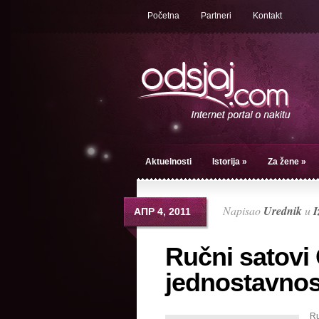
Početna
Partneri
Kontakt
Aktuelnosti
Istorija
»
Za žene
»
Napisao
Urednik
u
I
АПР 4, 2011
Ručni satovi
jednostavnos
Ru