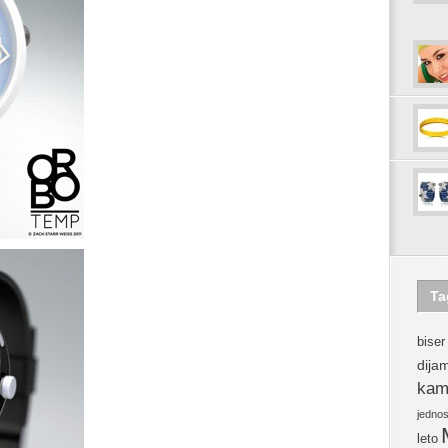
Ta
biser
dija
kam
jedno
leto