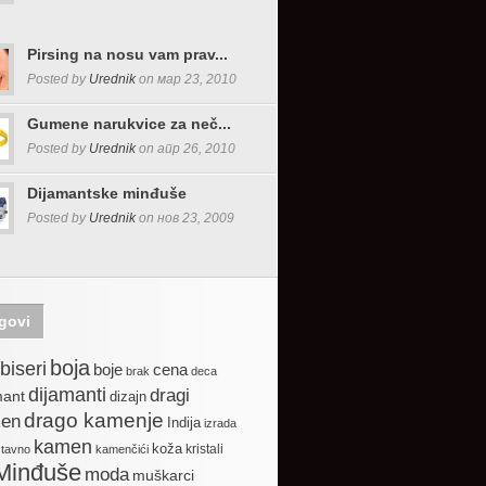
Pirsing na nosu vam prav...
Posted by
Urednik
on мар 23, 2010
Gumene narukvice za neč...
Posted by
Urednik
on апр 26, 2010
Dijamantske minđuše
Posted by
Urednik
on нов 23, 2009
govi
boja
biseri
boje
cena
brak
deca
dijamanti
dragi
mant
dizajn
drago kamenje
en
Indija
izrada
kamen
koža
kristali
stavno
kamenčići
Minđuše
moda
muškarci