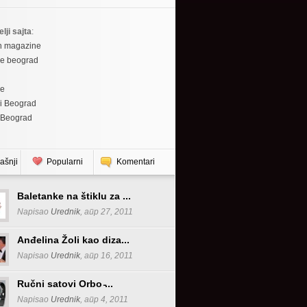
elji sajta
:
h magazine
re beograd
re
i Beograd
 Beograd
ašnji
Popularni
Komentari
Baletanke na štiklu za ...
Napisao
Urednik
, апр 27, 2011
Anđelina Žoli kao diza...
Napisao
Urednik
, апр 16, 2011
Ručni satovi Orbo ̵...
Napisao
Urednik
, апр 4, 2011