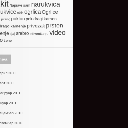
kit
narukvica
Napravi sam
ogrlica
ukvice
Ogrlice
oblik
poklon
poludragi kamen
e
pirsing
prsten
privezak
drago kamenje
video
enje
srebro
sjaj
venčanje
stil
to
žene
hiva
прил 2011
арт 2011
ебруар 2011
ануар 2011
ецембар 2010
овембар 2010