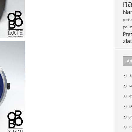
na
Nar
perlic
polu
Prst
zla
Ar
а
м
ф
ј
д
н