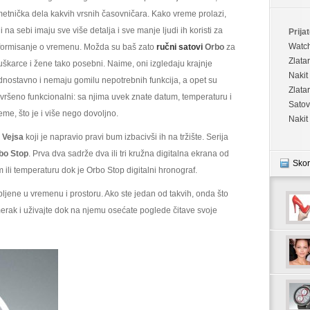
prvom
etnička dela kakvih vrsnih časovničara. Kako vreme prolazi,
mestu
i na sebi imaju sve više detalja i sve manje ljudi ih koristi za
Prijat
Watc
formisanje o vremenu. Možda su baš zato
ručni satovi
Orbo
za
Zlata
škarce i žene tako posebni. Naime, oni izgledaju krajnje
Nakit
dnostavno i nemaju gomilu nepotrebnih funkcija, a opet su
Zlata
vršeno funkcionalni: sa njima uvek znate datum, temperaturu i
Satov
eme, što je i više nego dovoljno.
Nakit
 Vejsa
koji je napravio pravi bum izbacivši ih na tržište. Serija
bo Stop
. Prva dva sadrže dva ili tri kružna digitalna ekrana od
Skor
ili temperaturu dok je Orbo Stop digitalni hronograf.
bljene u vremenu i prostoru. Ako ste jedan od takvih, onda što
erak i uživajte dok na njemu osećate poglede čitave svoje