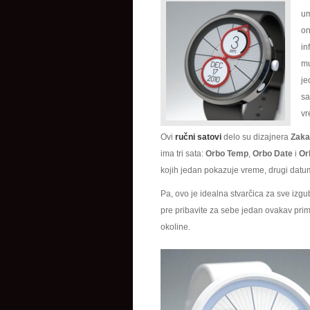
um
on
in
mu
je
sa
vr
Ovi
ručni satovi
delo su dizajnera
Zaka
ima tri sata:
Orbo Temp
,
Orbo Date
i
Or
kojih jedan pokazuje vreme, drugi datum 
Pa, ovo je idealna stvarčica za sve izgu
pre pribavite za sebe jedan ovakav prim
okoline.