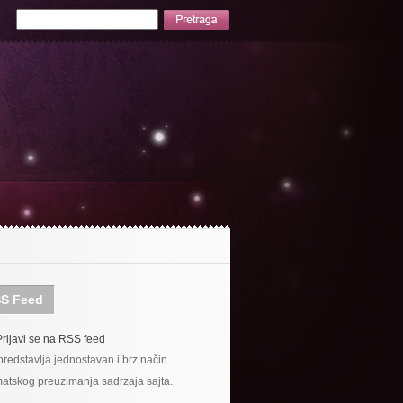
S Feed
Prijavi se na RSS feed
redstavlja jednostavan i brz način
atskog preuzimanja sadrzaja sajta.