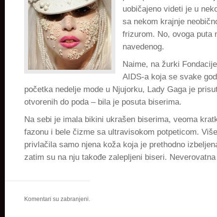
tela
uobičajeno videti je u neko
sa nekom krajnje neobičn
frizurom. No, ovoga puta n
navedenog.
Naime, na žurki Fondacije
AIDS-a koja se svake god
početka nedelje mode u Njujorku, Lady Gaga je prisut
otvorenih do poda – bila je posuta biserima.
Na sebi je imala bikini ukrašen biserima, veoma krat
fazonu i bele čizme sa ultravisokom potpeticom. Više
privlačila samo njena koža koja je prethodno izbelje
zatim su na nju takođe zalepljeni biseri. Neverovatna 
Komentari su zabranjeni.