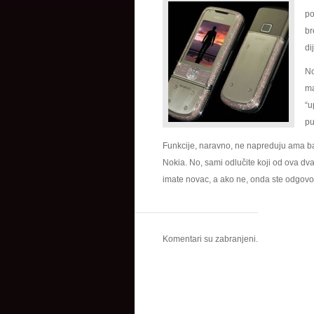
po
br
di
No
ma
“u
pu
Funkcije, naravno, ne napreduju ama b
Nokia. No, sami odlučite koji od ova dva
imate novac, a ako ne, onda ste odgovo
Komentari su zabranjeni.