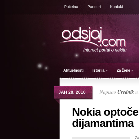
Početna
Partneri
Kontakt
Aktuelnosti
Istorija
»
Za žene
»
Napisao
Urednik
u
ЈАН 28, 2010
Nokia optoče
dijamantima
Za