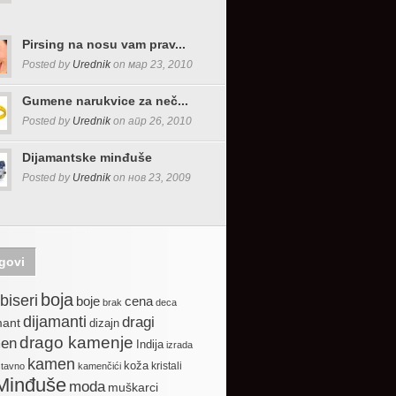
Pirsing na nosu vam prav...
Posted by
Urednik
on мар 23, 2010
Gumene narukvice za neč...
Posted by
Urednik
on апр 26, 2010
Dijamantske minđuše
Posted by
Urednik
on нов 23, 2009
govi
boja
biseri
boje
cena
brak
deca
dijamanti
dragi
mant
dizajn
drago kamenje
en
Indija
izrada
kamen
koža
kristali
stavno
kamenčići
Minđuše
moda
muškarci