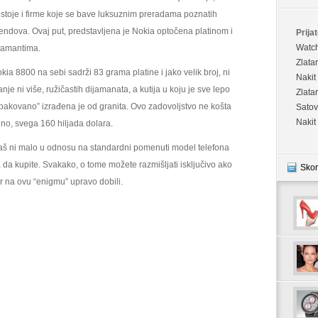
stoje i firme koje se bave luksuznim preradama poznatih
endova. Ovaj put, predstavljena je Nokia optočena platinom i
Prijat
Watc
jamantima.
Zlata
kia 8800 na sebi sadrži 83 grama platine i jako velik broj, ni
Nakit
nje ni više, ružičastih dijamanata, a kutija u koju je sve lepo
Zlata
pakovano” izrađena je od granita. Ovo zadovoljstvo ne košta
Satov
Nakit
no, svega 160 hiljada dolara.
aš ni malo u odnosu na standardni pomenuti model telefona
 da kupite. Svakako, o tome možete razmišljati isključivo ako
Skor
r na ovu “enigmu” upravo dobili.