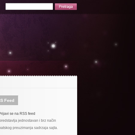
S Feed
Prijavi se na RSS feed
redstavlja jednostavan i brz način
atskog preuzimanja sadrzaja sajta.