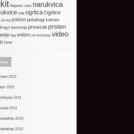
kit
narukvica
Napravi sam
ogrlica
ukvice
Ogrlice
oblik
poklon
poludragi kamen
e
pirsing
prsten
privezak
drago kamenje
video
enje
srebro
sjaj
venčanje
stil
to
žene
hiva
прил 2011
арт 2011
ебруар 2011
ануар 2011
ецембар 2010
овембар 2010