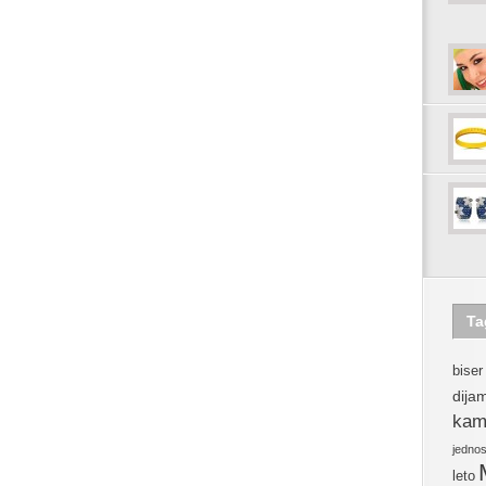
Ta
biser
dija
kam
jedno
leto