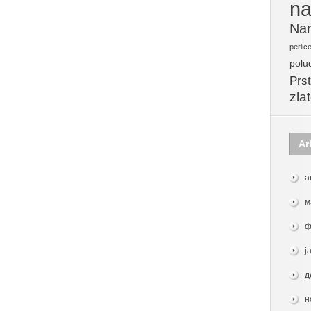
na
Nar
perlic
polu
Prst
zla
Ar
а
м
ф
ј
д
н