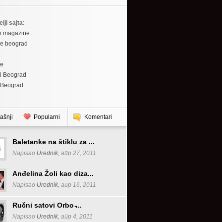
elji sajta
:
h magazine
re beograd
re
i Beograd
 Beograd
ašnji
Popularni
Komentari
Baletanke na štiklu za ...
Napisao
Urednik
, апр 27, 2011
Anđelina Žoli kao diza...
Napisao
Urednik
, апр 16, 2011
Ručni satovi Orbo ̵...
Napisao
Urednik
, апр 4, 2011