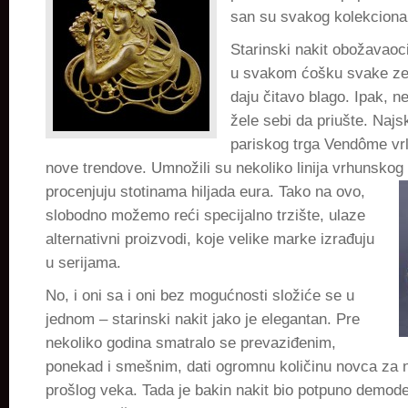
san su svakog kolekcionar
Starinski nakit obožavaoci
u svakom ćošku svake zem
daju čitavo blago. Ipak, n
žele sebi da priušte. Najs
pariskog trga Vendôme vrl
nove trendove. Umnožili su nekoliko linija vrhunskog 
procenjuju stotinama
hiljada eura. Tako na ovo,
slobodno možemo reći specijalno trzište, ulaze
alternativni proizvodi, koje velike marke izrađuju
u serijama.
No, i oni sa i oni bez mogućnosti složiće se u
jednom – starinski nakit jako je elegantan. Pre
nekoliko godina smatralo se prevaziđenim,
ponekad i smešnim, dati ogromnu količinu novca za na
prošlog veka. Tada je bakin nakit bio potpuno demod