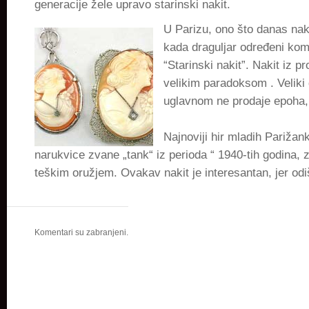
generacije žele upravo starinski nakit.
U Parizu, ono što danas nak
kada draguljar određeni ko
“Starinski nakit”. Nakit iz p
velikim paradoksom . Veliki 
uglavnom ne prodaje epoha, 
Najnoviji hir mladih Parižank
narukvice zvane „tank“ iz perioda “ 1940-tih godina, 
teškim oružjem. Ovakav nakit je interesantan, jer od
Komentari su zabranjeni.