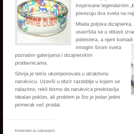
inspirisane legendarnim „
povezuju dva sveta na naj
Mlada poljska dizajnerka,
usavršila se u oblasti izra
poliestera, a njeni komad
mnogim širom sveta
poznatim galerijama i dizajnerskim
prodavnicama.
Silvija je tetris ukomponovala u atraktivnu
narukvicu. Uzevši u obzir razdoblje u kojem se
nalazimo, rekli bismo da narukvica predstavlja
idealan poklon, ali problem je što je jedan jedini
primerak već prodat.
Komentari su zabranjeni.