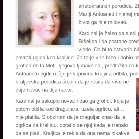
aristokratskih porodica. Z
Mariji Antoaneti i njenoj ma
život ga nije milovao.
Kardinal je želeo da sledi
Rišeljea i da postane pre
vlade. Da bi to ostvario b
povrati ugled kod kraljice. Za to je vrlo brzo i dobio p
grofica de la Mot, njegova ljubavnica , predložila da k
Antoanetu ogrlicu čiju je kupovinu kraljica odbila, p
kraljevska porodica štedi i da je rešila da više ne
daje novac na dijamante.
Kardinal je sakupio novac i dao ga grofici, koja je
potom otišla kod draguljara, uzela ogrlicu, ali…
nije platila. S obzirom da je draguljar znao da je
ogrlica za kraljicu, obratio se njoj kada je trebalo
da se plati. Kraljica je rekla da ona nema nikakve