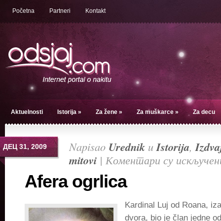
Početna
Partneri
Kontakt
Aktuelnosti
Istorija
»
Za žene
»
Za muškarce
»
Za decu
Napisao
Urednik
u
Istorija
,
Izdv
ДЕЦ 31, 2009
mitovi
|
Коментари су искључен
Afera ogrlica
Kardinal Luj od Roana, iz
dvora, bio je član jedne od