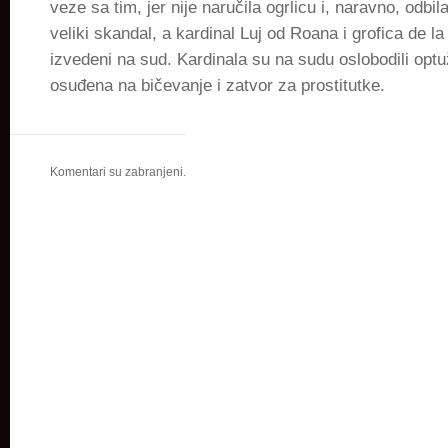
veze sa tim, jer nije naručila ogrlicu i, naravno, odbila
veliki skandal, a kardinal Luj od Roana i grofica de l
izvedeni na sud. Kardinala su na sudu oslobodili optuž
osuđena na bičevanje i zatvor za prostitutke.
Komentari su zabranjeni.