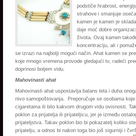
podstiče hrabrost, energij
strahove i smanjuje oseća
kamen je kamen je sklada
daje moć dobre organizac
života. Ovaj kamen takođe
koncentraciju, ali i poma
se izrazi na najbolji mogući način. Ahat kamen se p
koje mnogo vremena provode gledajući tv, radeći pre
doprinosi boljem vidu.
Mahovinasti ahat
Mahovinasti ahat uspostavlja balans tela i duha onoga
nivo samopoštovanja. Preporučuje se osobama koje 
cigaretama ili bilo kakvom drugom vidu ovisnosti. Tak
poklon za prijatelja ili prijateljicu, jer je između osta
prijateljstva. Takav poklon bio bi pokazatelj koliko s
prijatelju, a odnos bi nakon toga bio još sigurniji i čvr