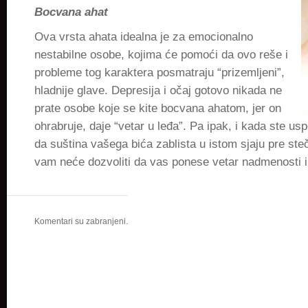
Bocvana ahat
Ova vrsta ahata idealna je za emocionalno
nestabilne osobe, kojima će pomoći da ovo reše i
probleme tog karaktera posmatraju “prizemljeni”,
hladnije glave. Depresija i očaj gotovo nikada ne
prate osobe koje se kite bocvana ahatom, jer on
ohrabruje, daje “vetar u leđa”. Pa ipak, i kada ste u
da suština vašega bića zablista u istom sjaju pre ste
vam neće dozvoliti da vas ponese vetar nadmenosti i
Komentari su zabranjeni.