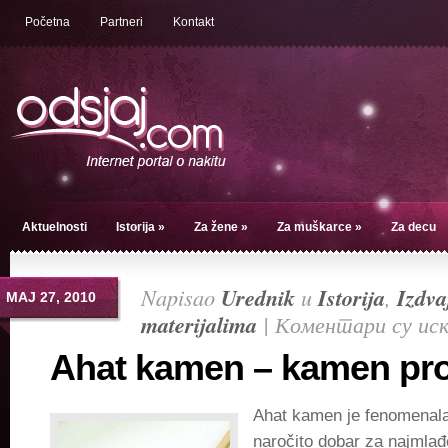
Početna
Partneri
Kontakt
Aktuelnosti
Istorija
»
Za žene
»
Za muškarce
»
Za decu
Napisao
Urednik
u
Istorija
,
Izdv
МАЈ 27, 2010
materijalima
|
Коментари су ис
Ahat kamen – kamen pro
Ahat kamen je fenomenala
naročito dobar za najmla