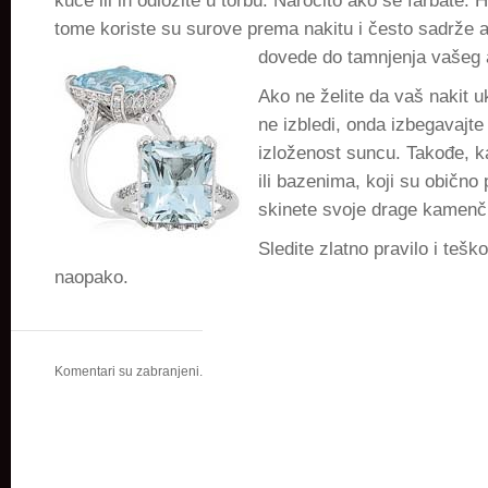
kuće ili ih odložite u torbu. Naročito ako se farbate. H
tome koriste su surove prema nakitu i često sadrže
a
dovede do tamnjenja vašeg
Ako ne želite da vaš nakit
ne izbledi, onda izbegavajte
izloženost suncu. Takođe, 
ili bazenima, koji su obično 
skinete svoje drage kamenč
Sledite zlatno pravilo i teš
naopako.
Komentari su zabranjeni.