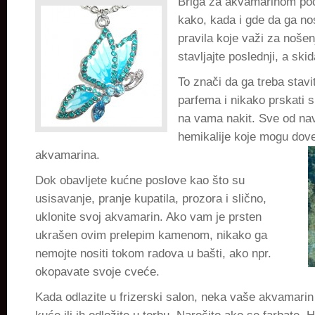
Briga za akvamarinom po
gde
kako, kada i gde da ga nos
ga
pravila koje važi za nošen
nositi
stavljajte poslednji, a skid
To znači da ga treba stavi
parfema i nikako prskati s
na vama nakit. Sve od na
hemikalije koje mogu dove
akvamarina.
Dok obavljete kućne poslove kao što su
usisavanje, pranje kupatila, prozora i slično,
uklonite svoj akvamarin. Ako vam je prsten
ukrašen ovim prelepim kamenom, nikako ga
nemojte nositi tokom radova u bašti, ako npr.
okopavate svoje cveće.
Kada odlazite u frizerski salon, neka vaše akvamari