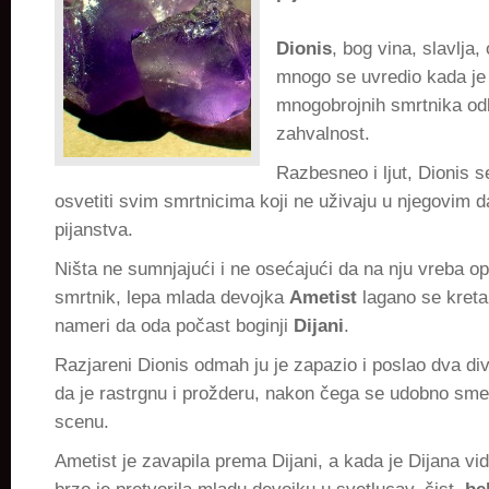
Dionis
, bog vina, slavlja, 
mnogo se uvredio kada je
mnogobrojnih smrtnika odb
zahvalnost.
Razbesneo i ljut, Dionis 
osvetiti svim smrtnicima koji ne uživaju u njegovim d
pijanstva.
Ništa ne sumnjajući i ne osećajući da na nju vreba op
smrtnik, lepa mlada devojka
Ametist
lagano se kret
nameri da oda počast boginji
Dijani
.
Razjareni Dionis odmah ju je zapazio i poslao dva divlj
da je rastrgnu i prožderu, nakon čega se udobno sme
scenu.
Ametist je zavapila prema Dijani, a kada je Dijana vi