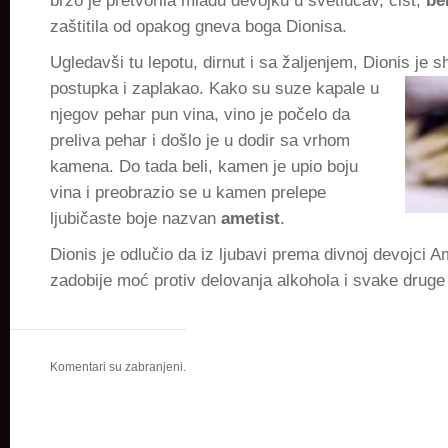
brzo je pretvorila mladu devojku u svetlucav, čist,
be
zaštitila od opakog gneva boga Dionisa.
Ugledavši tu lepotu, dirnut i sa žaljenjem, Dionis je 
postupka i zaplakao. Kako su suze kapale u
njegov pehar pun vina, vino je počelo da
preliva pehar i došlo je u dodir sa vrhom
kamena. Do tada beli, kamen je upio boju
vina i preobrazio se u kamen prelepe
ljubičaste boje nazvan
ametist
.
Dionis je odlučio da iz ljubavi prema divnoj devojci 
zadobije moć protiv delovanja alkohola i svake druge 
Komentari su zabranjeni.