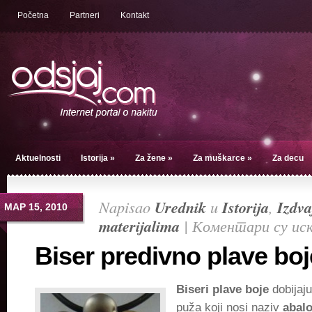
Početna
Partneri
Kontakt
Aktuelnosti
Istorija
»
Za žene
»
Za muškarce
»
Za decu
Napisao
Urednik
u
Istorija
,
Izdv
МАР 15, 2010
materijalima
|
Коментари су ис
Biser predivno plave boj
Biseri plave boje
dobijaju
puža koji nosi naziv
abal