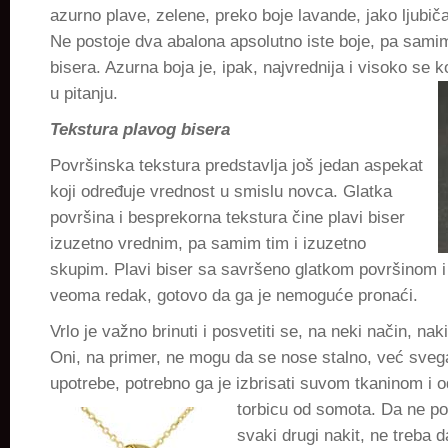
azurno plave, zelene, preko boje lavande, jako ljubič
Ne postoje dva abalona apsolutno iste boje, pa samim
bisera. Azurna boja je, ipak, najvrednija i visoko se k
u pitanju.
Tekstura plavog bisera
Površinska tekstura predstavlja još jedan aspekat
koji određuje vrednost u smislu novca. Glatka
površina i besprekorna tekstura čine plavi biser
izuzetno vrednim, pa samim tim i izuzetno
skupim. Plavi biser sa savršeno glatkom površinom i 
veoma redak, gotovo da ga je nemoguće pronaći.
Vrlo je važno brinuti i posvetiti se, na neki način, nak
Oni, na primer, ne mogu da se nose stalno, već svega
upotrebe, potrebno ga je izbrisati suvom tkaninom i od
torbicu od
somota. Da ne po
svaki drugi nakit, ne treba 