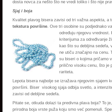
dosta novca za nešto što ne vredi toliko i što nije prav
Sjaj i boja
Kvalitet plavog bisera zavisi od tri važna aspekta, a 
tekstura površine
. Ove tri osobine su podjednako v
određuju njegovu vrednost.
kriterijuma za određivanje ž
kao što su debljina sedefa, ve
ne utiču značajno na cenu.
su biseri o kojima pričamo v
prilično visoku cenu, što je
rariteta.
Lepota bisera najbolje se izražava njegovim sjajem ko
površini. Biser visokog sjaja odbija svetlo, a intenzit
zavisi od debljine sedefa.
Pitate se, otkuda dolazi ta predivna plava boja? To je, 
prirodna boja vrste puža koju smo već pomenuli. Spe