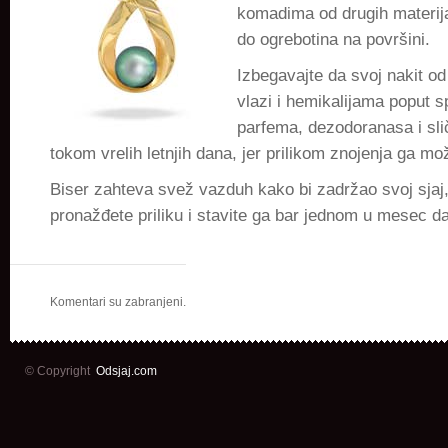
komadima od drugih materija
do ogrebotina na površini.
Izbegavajte da svoj nakit od
vlazi i hemikalijama poput s
parfema, dezodoranasa i sli
tokom vrelih letnjih dana, jer prilikom znojenja ga mož
Biser zahteva svež vazduh kako bi zadržao svoj sjaj
pronažđete priliku i stavite ga bar jednom u mesec d
Komentari su zabranjeni.
© Copyright
Odsjaj.com