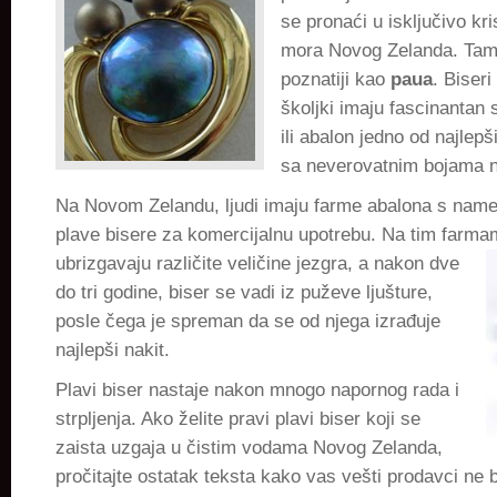
se pronaći u isključivo kr
mora Novog Zelanda. Tamo
poznatiji kao
paua
. Biseri
školjki imaju fascinantan sj
ili abalon jedno od najlep
sa neverovatnim bojama n
Na Novom Zelandu, ljudi imaju farme abalona s nam
plave bisere za komercijalnu upotrebu. Na tim farma
ubrizgavaju različite veličine
jezgra, a nakon dve
do tri godine, biser se vadi iz puževe ljušture,
posle čega je spreman da se od njega izrađuje
najlepši nakit.
Plavi biser nastaje nakon mnogo napornog rada i
strpljenja. Ako želite pravi plavi biser koji se
zaista uzgaja u čistim vodama Novog Zelanda,
pročitajte ostatak teksta kako vas vešti prodavci ne bi 