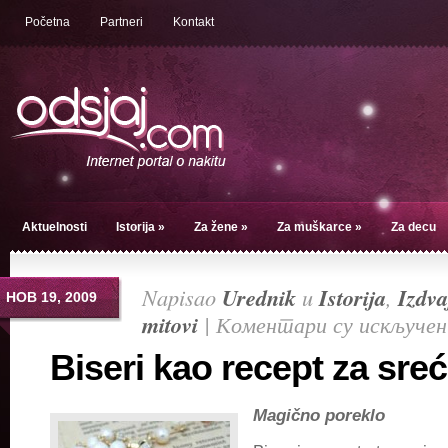
Početna
Partneri
Kontakt
Aktuelnosti
Istorija
»
Za žene
»
Za muškarce
»
Za decu
Napisao
Urednik
u
Istorija
,
Izdv
НОВ 19, 2009
mitovi
|
Коментари су искључен
Biseri kao recept za sre
Magično poreklo