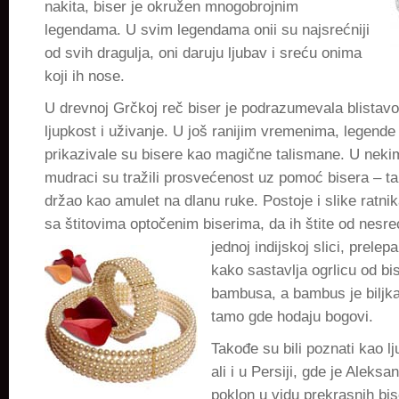
nakita, biser je okružen mnogobrojnim
legendama. U svim legendama onii su najsrećniji
od svih dragulja, oni daruju ljubav i sreću onima
koji ih nose.
U drevnoj Grčkoj reč biser je podrazumevala blistav
ljupkost i uživanje. U još ranijim vremenima, legende i 
prikazivale su bisere kao magične talismane. U nekim 
mudraci su tražili prosvećenost uz pomoć bisera – ta
držao kao amulet na dlanu ruke. Postoje i slike ratnik
sa štitovima optočenim biserima, da ih štite od nesre
jednoj
indijskoj slici, prelep
kako sastavlja ogrlicu od bi
bambusa, a bambus je biljk
tamo gde hodaju bogovi.
Takođe su bili poznati kao lju
ali i u Persiji, gde je Aleksa
poklon u vidu prekrasnih bi