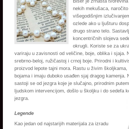
Biser je zrnasta tvorevina
nekih mekušaca, naročito 
višegodišnjim izlučivanj
ozlede ako u ljušturu dosp
drugo strano telo. Sastavl
koncentričnih slojeva sed
okrugli. Koriste se za ukra
variraju u zavisnosti od veličine, boje, oblika i sjaja.
srebrno-beloj, ružičastoj i crnoj boje. Prirodni i kultivi
proizvod lepote tajni mora. Rastu u živim školjkama, 
bojama i imaju duboko usađen sjaj dragog kamenja. N
sastoji se od jezgra koje je slučajno, prirodnim putem
ljudskom intervencijom, došlo u školjku i do sedefa k
jezgra.
Legende
Kao jedan od najstarijih materijala za izradu