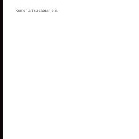
Komentari su zabranjeni.