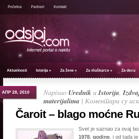
Početna
Partneri
Kontakt
Aktuelnosti
Istorija
»
Za žene
»
Za muškarce
»
Za decu
Napisao
Urednik
u
Istorija
,
Izdv
АПР 28, 2010
materijalima
|
Коментари су ис
Čaroit – blago moćne Ru
Svet je saznao za ovaj b
1978. godine
, i od tada j