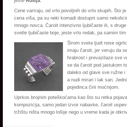
jeste
Rusija
.
Cene variraju, od vrlo povoljnih do vrlo skupih. Što je 
cena viša, pa su neki komadi dostupni samo nekolicini
mnogo novca. Čaroit intenzivno ljubičaste ili, s drug
svetle ljubičaste boje, jeste vrlo redak, pa samim tim
Širom sveta ljudi nose ogrli
imaju čaroit, jer veruju da s
hrabrost i prevazilaze sve v
se da čaroit pod jastukom t
daleko od glave sve ružne i
a nudi miran i lak san. Jedn
pojedinca čini moćnijom.
Uprkos brojnim poteškoćama kao što su retka pojav
kompozicija, samo jedan izvor nabavke, čaroit uspev
tržištu ništa mnogo lošije nego u vreme kada je otkri