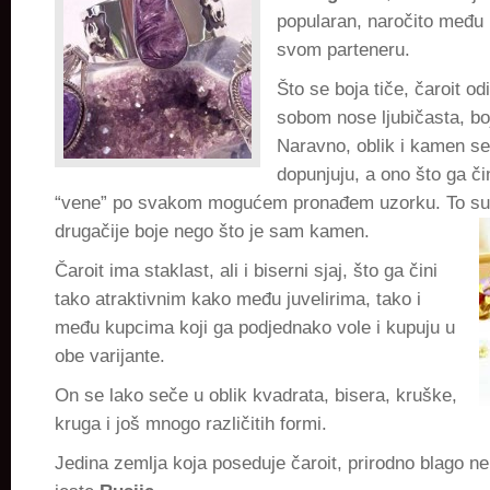
popularan, naročito među
svom parteneru.
Što se boja tiče, čaroit o
sobom nose ljubičasta, boj
Naravno, oblik i kamen 
dopunjuju, a ono što ga či
“vene” po svakom mogućem pronađem uzorku. To su n
drugačije boje nego što je sam kamen.
Čaroit ima staklast, ali i biserni sjaj, što ga čini
tako atraktivnim kako među juvelirima, tako i
među kupcima koji ga podjednako vole i kupuju u
obe varijante.
On se lako seče u oblik kvadrata, bisera, kruške,
kruga i još mnogo različitih formi.
Jedina zemlja koja poseduje čaroit, prirodno blago ne