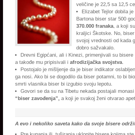
veličine je 22,5 sa 12,5 c
Elizabet Tejlor dobila j
Bartona biser star 500 god
370.000 franaka
, a koji s
kraljici Škotske. No, bise
svojoj vrednosti od kada 
dobro sažvakalo.
Drevni Egipćani, ali i Kinezi, primenjivali su biser
a takođe mu pripisivali i
afrodizijačka svojstva
.
Postojalo je mišljenje da je biser indikator oslablj
ga nosi. Ako bi se dogodilo da biser potamni, to bi bio
smrti vlasnika biser bi izgubio svoju lepotu.
Govori se da su na Tibetu nekada postajali monasi 
“biser zavođenja”,
a koji je svakoj ženi otvarao apeti
A evo i nekoliko saveta kako da svoje bisere održ
Pre kupanja ili tuširanja uklonite bisere kojima ste s