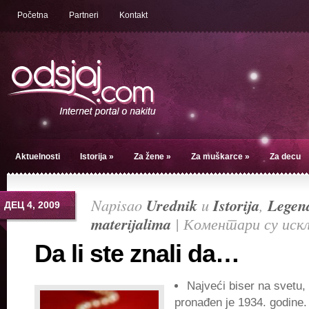
Početna
Partneri
Kontakt
Aktuelnosti
Istorija
»
Za žene
»
Za muškarce
»
Za decu
Napisao
Urednik
u
Istorija
,
Legend
ДЕЦ 4, 2009
materijalima
|
Коментари су иск
Da li ste znali da…
Najveći biser na svetu,
pronađen je 1934. godine. 