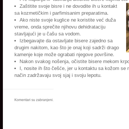
Zaštitite svoje bisre i ne dovodite ih u kontakt
sa kozmetičkim i parfimisanim preparatima.
Ako niste svoje kuglice ne koristite već duža
vreme, onda sprečite njihovu dehidrataciju
stavljajući je u čašu sa vodom.
Izbegavajte da ostavljate bisere zajedno sa
drugim nakitom, kao što je onaj koji sadrži drago
kamenje koje može ograbati njegove površine.
Nakon svakog nošenja, očistite bisere mekom krp
I, nosite ih što češće, jer u kontaktu sa kožom se re
način zadržavaju svoj sjaj i svoju lepotu.
Komentari su zabranjeni.