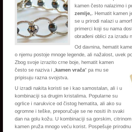
kamen često nalazimo i p
zemlje
„. Hematit kamen je
se u prirodi nalazi u amor
primerci koji su nama dos
obrađeni oblici za izradu n
Od davnina, hematit kamen
o njemu postoje mnoge legende, ali nažalost, uvek 
Zbog
svoje izrazito crne boje, hematit kamen
često se naziva i „
kamen vrača
“ pa mu se
pripisuju razna svojstva.
U izradi nakita koristi se i kao samostalan, ali i u
kombinaciji sa drugim kristalima. Popularne su
ogrlice i narukvice od čistog hematita, ali ako su
ogromne i teške, preporučuje se ne nositi ih svaki
dan na golu kožu. U kombinaciji sa gorskim, citrinom
kamen pruža mnogo veću korist. Pospešuje prirodnu 