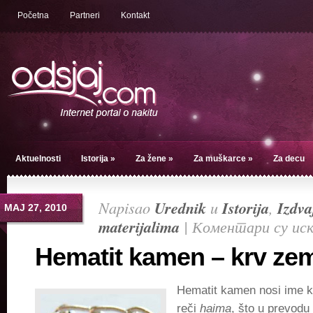
Početna
Partneri
Kontakt
Aktuelnosti
Istorija
»
Za žene
»
Za muškarce
»
Za decu
Napisao
Urednik
u
Istorija
,
Izdv
МАЈ 27, 2010
materijalima
|
Коментари су ис
Hematit kamen – krv zem
Hematit kamen nosi ime k
reči
haima
, što u prevodu