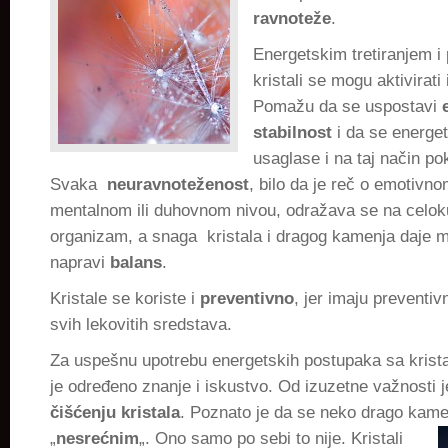
ravnoteže
.
Energetskim tretiranjem i
kristali se mogu aktivirati 
Pomažu da se uspostavi
stabilnost
i da se energet
usaglase i na taj način po
Svaka
neuravnoteženost
, bilo da je reč o emotivno
mentalnom ili duhovnom nivou, odražava se na celo
organizam, a snaga kristala i dragog kamenja daje 
napravi
balans
.
Kristale se koriste i
preventivno
, jer imaju preventi
svih lekovitih sredstava.
Za uspešnu upotrebu energetskih postupaka sa krista
je određeno znanje i iskustvo. Od izuzetne važnosti j
čišćenju kristala
. Poznato je da se neko drago kam
„
nesrećnim
„. Ono samo
po sebi to nije. Kristali