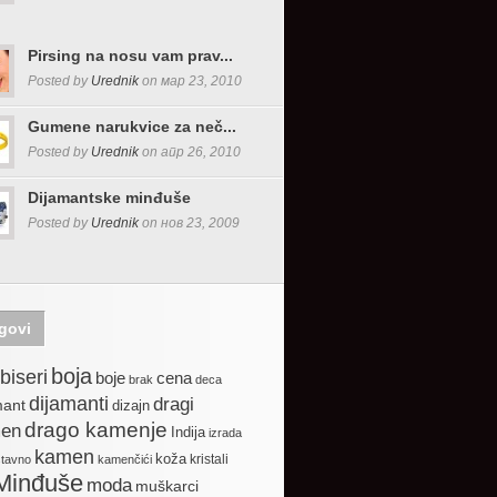
Pirsing na nosu vam prav...
Posted by
Urednik
on мар 23, 2010
Gumene narukvice za neč...
Posted by
Urednik
on апр 26, 2010
Dijamantske minđuše
Posted by
Urednik
on нов 23, 2009
govi
boja
biseri
boje
cena
brak
deca
dijamanti
dragi
mant
dizajn
drago kamenje
en
Indija
izrada
kamen
koža
kristali
stavno
kamenčići
Minđuše
moda
muškarci