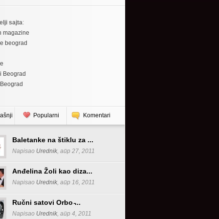
elji sajta
:
h magazine
re beograd
re
i Beograd
 Beograd
ašnji
Popularni
Komentari
Baletanke na štiklu za ...
Napisao
Urednik
, апр 27, 2011
Anđelina Žoli kao diza...
Napisao
Urednik
, апр 16, 2011
Ručni satovi Orbo ̵...
Napisao
Urednik
, апр 4, 2011