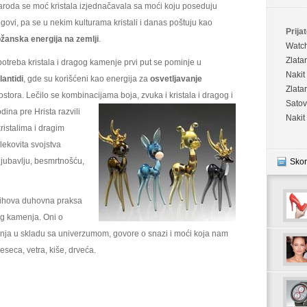
roda se moć kristala izjednačavala sa moći koju poseduju
govi, pa se u nekim kulturama kristali i danas poštuju kao
Prijat
žanska energija na zemlji
.
Watc
Zlata
otreba kristala i dragog kamenje prvi put se pominje u
Nakit
lantidi
, gde su korišćeni kao energija za
osvetljavanje
Zlata
ostora. Lečilo se kombinacijama boja, zvuka i kristala i dragog i
Satov
odina pre
Hrista razvili
Nakit
ristalima i dragim
lekovita svojstva
ljubavlju, besmrtnošću,
Skor
jihova duhovna praksa
gog kamenja. Oni o
enja u skladu sa univerzumom, govore o snazi i moći koja nam
seca, vetra, kiše, drveća.