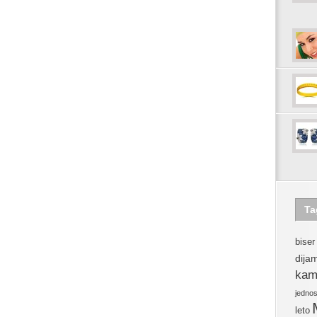
Ta
biser
dija
kam
jedno
leto