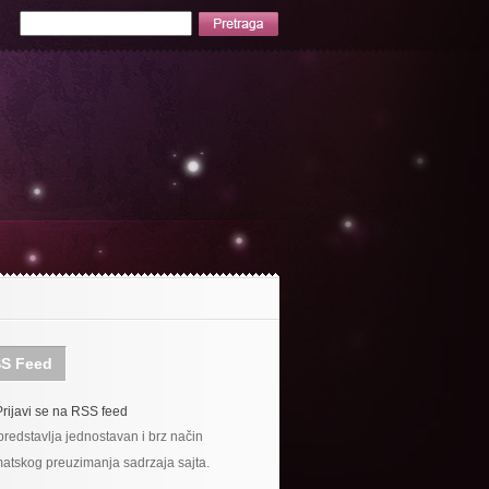
S Feed
Prijavi se na RSS feed
redstavlja jednostavan i brz način
atskog preuzimanja sadrzaja sajta.