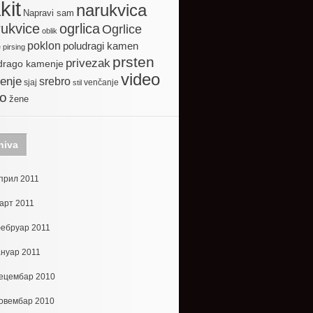
kit
narukvica
Napravi sam
ogrlica
ukvice
Ogrlice
oblik
poklon
poludragi kamen
e
pirsing
prsten
privezak
drago kamenje
video
enje
srebro
sjaj
venčanje
stil
to
žene
hiva
прил 2011
арт 2011
ебруар 2011
ануар 2011
ецембар 2010
овембар 2010