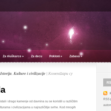
Za muškarce
»
Za decu
Pokloni
»
Zabava
»
u
Istorija
,
Kulture i civilizacije
|
Коментари су
RS
la
RSS p
istali i drago kamenje od davnina su se koristili u različitim
autom
lturama i civilizacijama u najrazličitije svrhe. Kod mnogih