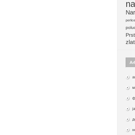
na
Nar
perlic
polu
Prst
zla
Ar
а
м
ф
ј
д
н