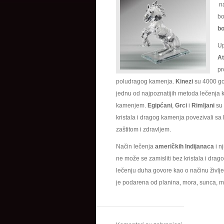
na
bo
bo
Up
At
pr
poludragog kamenja.
Kinezi
su 4000 g
jednu od najpoznatijih metoda lečenja k
kamenjem.
Egipćani
,
Grci
i
Rimljani
su 
kristala i dragog kamenja povezivali sa 
zaštitom i zdravljem.
Način lečenja
američkih Indijanaca
i n
ne može se zamisliti bez kristala i dra
lečenju duha govore kao o načinu življ
je podarena od planina, mora, sunca, me