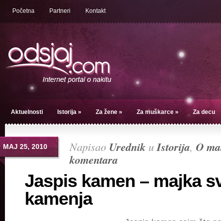
Početna
Partneri
Kontakt
Aktuelnosti
Istorija
»
Za žene
»
Za muškarce
»
Za decu
Napisao
Urednik
u
Istorija
,
O mat
МАЈ 25, 2010
komentara
Jaspis kamen – majka s
kamenja