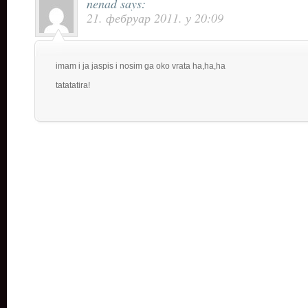
nenad
says:
21. фебруар 2011. у 20:09
imam i ja jaspis i nosim ga oko vrata ha,ha,ha
tatatatira!