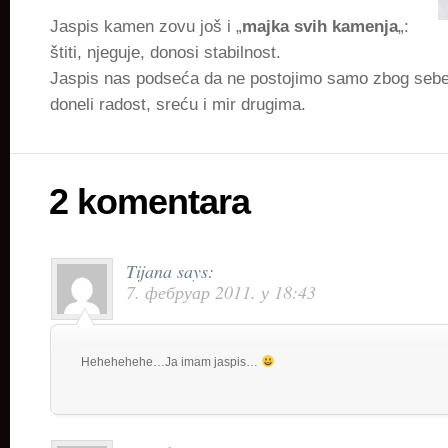
Jaspis kamen zovu još i „
majka svih kamenja
„:
štiti, njeguje, donosi stabilnost.
Jaspis nas podseća da ne postojimo samo zbog sebe, 
doneli radost, sreću i mir drugima.
2 komentara
Tijana
says:
7. фебруар 2011. у 18:43
Hehehehehe…Ja imam jaspis…