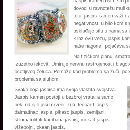
Jaspis kamen osim što po
dovodi u ravnotežu mušku 
telu, jaspis kamen važi i 
negativnosti u bilo kom s
usklađuje silu u nama sa
Kroz ovu vezu, jaspis kam
naše nagone i pojačava s
Na fizičkom planu, smatra
izuzetno lekovit. Umiruje nervnu rastrojenost i blagot
osetljivog želuca. Pomaže kod problema sa žuči, po
problema sa sluhom.
Svaka boja jaspisa ima svoja vlastita svojstva.
Jaspis kamen postoji u bezbroj vrsta, a samo
neki od njih jesu crveni, žuti, leopard jaspis,
dalmatinac jaspis, pikaso jaspis, zemljani,
stromatolit ili kambaba jaspis, mokait jaspis,
višebojni, okean jaspis.