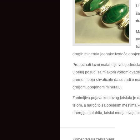
U 
ša
d
Ma
na
tr
drugih minerala jednake tvrdoće obojen
Prepoznati lažni malahit je vrlo jednosta
u beloj posudi sa mlakom vodom dvades
promeni boju shvatićete da se radi o mala
drugom, obojenom mineralu.
Zanimljiva pojava kod ovog kristala je d
telom, a naročito sa obolelim mestima k
energiju malahita, kristal menja svoju b
Komentari su zabranjeni.