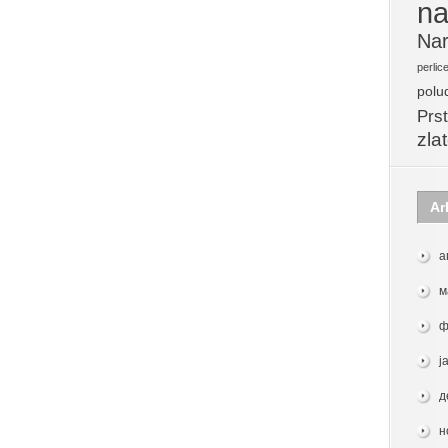
na
Nar
perlic
polu
Prst
zla
Ar
а
м
ф
ј
д
н