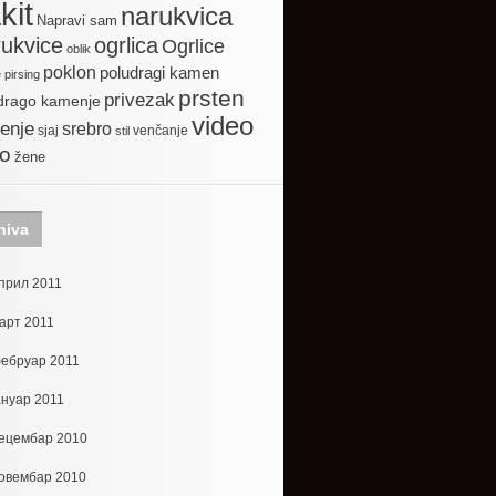
kit
narukvica
Napravi sam
ogrlica
ukvice
Ogrlice
oblik
poklon
poludragi kamen
e
pirsing
prsten
privezak
drago kamenje
video
enje
srebro
sjaj
venčanje
stil
to
žene
hiva
прил 2011
арт 2011
ебруар 2011
ануар 2011
ецембар 2010
овембар 2010