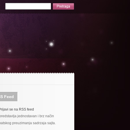
S Feed
Prijavi se na RSS feed
redstavlja jednostavan i brz način
atskog preuzimanja sadrzaja sajta.