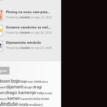
Pirsing na nosu vam prav...
Posted by
Urednik
on мар 23, 2010
Gumene narukvice za neč...
Posted by
Urednik
on апр 26, 2010
Dijamantske minđuše
Posted by
Urednik
on нов 23, 2009
govi
boja
biseri
boje
cena
brak
deca
dijamanti
dragi
mant
dizajn
drago kamenje
en
Indija
izrada
kamen
koža
kristali
stavno
kamenčići
Minđuše
moda
muškarci