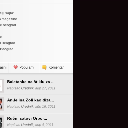
elji sajta
:
h magazine
re beograd
re
i Beograd
 Beograd
ašnji
Popularni
Komentari
Baletanke na štiklu za ...
Napisao
Urednik
, апр 27, 2011
Anđelina Žoli kao diza...
Napisao
Urednik
, апр 16, 2011
Ručni satovi Orbo ̵...
Napisao
Urednik
, апр 4, 2011