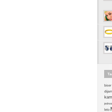
Ta
biser
dija
kam
jedno
leto