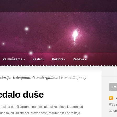
Za muškarce
»
Za decu
Pokloni
»
Zabava
»
Istorija
,
Izdvajamo
,
O materijalima
|
Коментари су
RS
ledalo duše
RSS p
rasi na odeći faraona, ogrlice i ukrasi za glavu izrađeni od
autom
lahita, bili su simbol pravednosti, razumnosti i oproštaja.