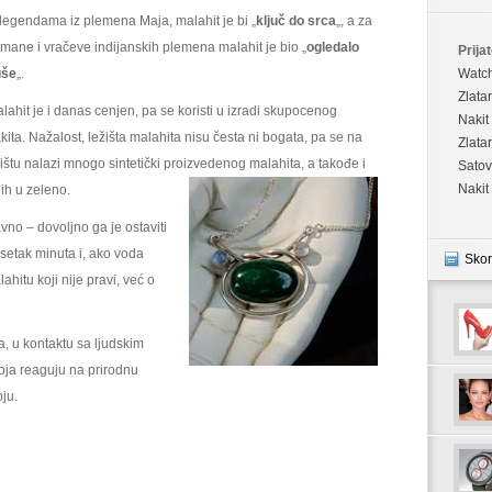
legendama iz plemena Maja, malahit je bi „
ključ do srca
„, a za
mane i vračeve indijanskih plemena malahit je bio „
ogledalo
Prijat
uše
„.
Watc
Zlata
lahit je i danas cenjen, pa se koristi u izradi skupocenog
Nakit
kita. Nažalost, ležišta malahita nisu česta ni bogata, pa se na
Zlata
žištu nalazi mnogo sintetički proizvedenog malahita, a takođe i
Satov
Nakit
ih u zeleno.
vno – dovoljno ga je ostaviti
etak minuta i, ako voda
Skor
hitu koji nije pravi, već o
a, u kontaktu sa ljudskim
oja reaguju na prirodnu
oju.