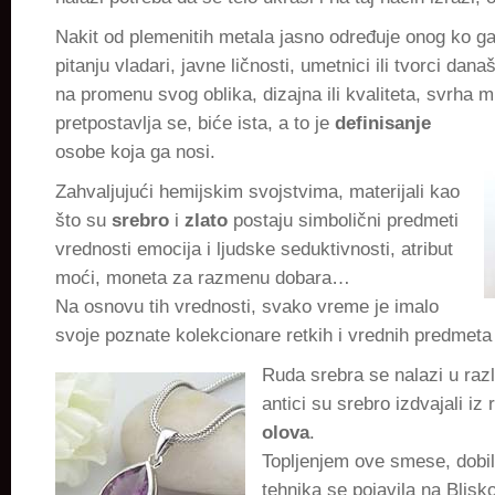
Nakit od plemenitih metala jasno određuje onog ko ga 
pitanju vladari, javne ličnosti, umetnici ili tvorci da
na promenu svog oblika, dizajna ili kvaliteta, svrha 
pretpostavlja se, biće ista, a to je
definisanje
osobe koja ga nosi.
Zahvaljujući hemijskim svojstvima, materijali kao
što su
srebro
i
zlato
postaju simbolični predmeti
vrednosti emocija i ljudske seduktivnosti, atribut
moći, moneta za razmenu dobara…
Na osnovu tih vrednosti, svako vreme je imalo
svoje poznate kolekcionare retkih i vrednih predmeta 
Ruda srebra se nalazi u raz
antici su srebro izdvajali iz
olova
.
Topljenjem ove smese, dobi
tehnika se pojavila na Blis