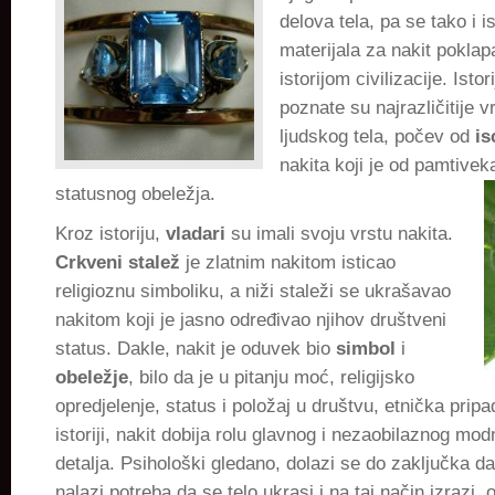
delova tela, pa se tako i i
materijala za nakit pokla
istorijom civilizacije. Istor
poznate su najrazličitije 
ljudskog tela, počev od
is
nakita koji je od pamtivek
statusnog obeležja.
Kroz istoriju,
vladari
su imali svoju vrstu nakita.
Crkveni stalež
je zlatnim nakitom isticao
religioznu simboliku, a niži staleži se ukrašavao
nakitom koji je jasno određivao njihov društveni
status. Dakle, nakit je oduvek bio
simbol
i
obeležje
, bilo da je u pitanju moć, religijsko
opredjelenje, status i položaj u društvu, etnička pripa
istoriji, nakit dobija rolu glavnog i nezaobilaznog mo
detalja. Psihološki gledano, dolazi se do zaključka da 
nalazi potreba da se telo ukrasi i na taj način izrazi, 