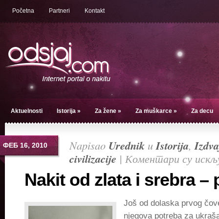
Početna
Partneri
Kontakt
Aktuelnosti
Istorija
»
Za žene
»
Za muškarce
»
Za decu
Napisao
Urednik
u
Istorija
,
Izdv
ФЕБ 16, 2010
civilizacije
|
Коментари су искљ
Nakit od zlata i srebra –
Još od dolaska prvog čov
njegova potreba za ukraša