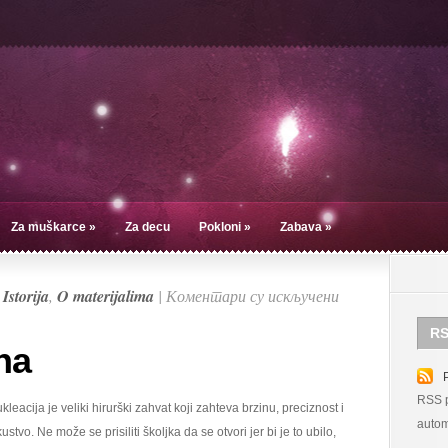
Za muškarce
»
Za decu
Pokloni
»
Zabava
»
на
u
Istorija
,
O materijalima
|
Коментари су искључени
Nukleacija
RS
zrna
na
RSS p
kleacija je veliki hirurški zahvat koji zahteva brzinu, preciznost i
autom
kustvo. Ne može se prisiliti školjka da se otvori jer bi je to ubilo,