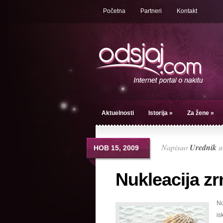
Početna
Partneri
Kontakt
Aktuelnosti
Istorija
»
Za žene
»
Napisao
Urednik
НОВ 15, 2009
Nukleacija zr
Nu
is