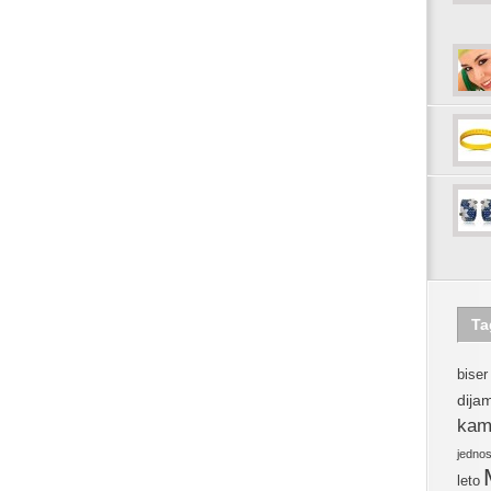
Ta
biser
dija
kam
jedno
leto