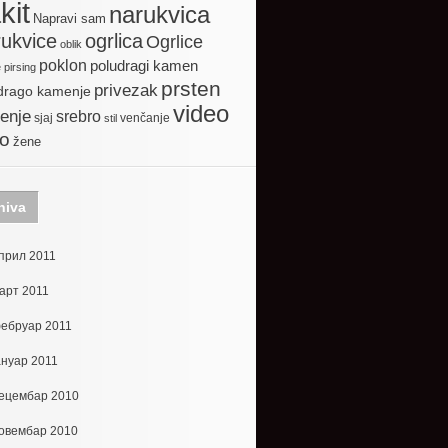
kit
narukvica
Napravi sam
ogrlica
ukvice
Ogrlice
oblik
poklon
poludragi kamen
e
pirsing
prsten
privezak
drago kamenje
video
enje
srebro
sjaj
venčanje
stil
to
žene
hiva
прил 2011
арт 2011
ебруар 2011
ануар 2011
ецембар 2010
овембар 2010