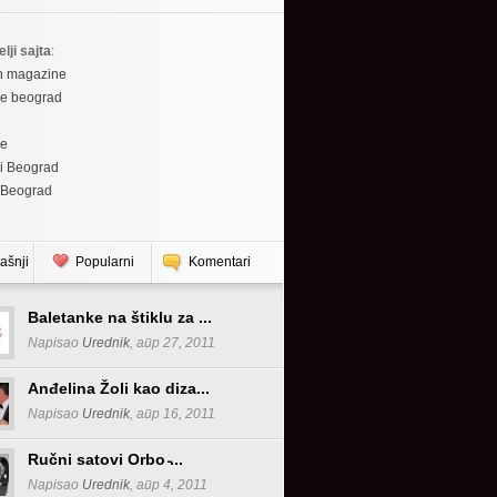
elji sajta
:
h magazine
re beograd
re
i Beograd
 Beograd
ašnji
Popularni
Komentari
Baletanke na štiklu za ...
Napisao
Urednik
, апр 27, 2011
Anđelina Žoli kao diza...
Napisao
Urednik
, апр 16, 2011
Ručni satovi Orbo ̵...
Napisao
Urednik
, апр 4, 2011