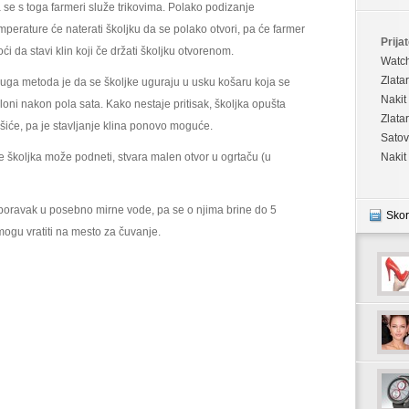
 se s toga farmeri služe trikovima. Polako podizanje
mperature će naterati školjku da se polako otvori, pa će farmer
Prijat
ći da stavi klin koji če držati školjku otvorenom.
Watc
Zlata
uga metoda je da se školjke uguraju u usku košaru koja se
Nakit
loni nakon pola sata. Kako nestaje pritisak, školjka opušta
Zlata
šiće, pa je stavljanje klina ponovo moguće.
Satov
e školjka može podneti, stvara malen otvor u ogrtaču (u
Nakit
oporavak u posebno mirne vode, pa se o njima brine do 5
Skor
ogu vratiti na mesto za čuvanje.