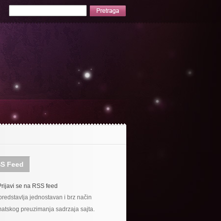
S Feed
Prijavi se na RSS feed
redstavlja jednostavan i brz način
atskog preuzimanja sadrzaja sajta.