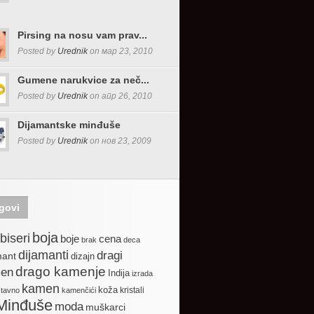
Pirsing na nosu vam prav...
Posted by
Urednik
on мар 23, 2010
Gumene narukvice za neč...
Posted by
Urednik
on апр 26, 2010
Dijamantske minđuše
Posted by
Urednik
on нов 23, 2009
govi
boja
biseri
boje
cena
brak
deca
dijamanti
dragi
mant
dizajn
drago kamenje
en
Indija
izrada
kamen
koža
kristali
stavno
kamenčići
Minđuše
moda
muškarci