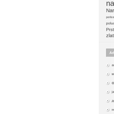
na
Nar
perlic
polu
Prst
zla
Ar
а
м
ф
ј
д
н