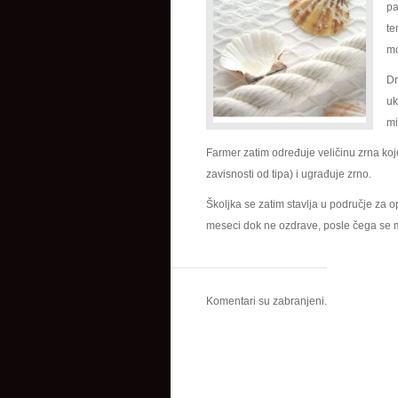
pa
te
mo
Dr
uk
mi
Farmer zatim određuje veličinu zrna koj
zavisnosti od tipa) i ugrađuje zrno.
Školjka se zatim stavlja u područje za 
meseci dok ne ozdrave, posle čega se m
Komentari su zabranjeni.